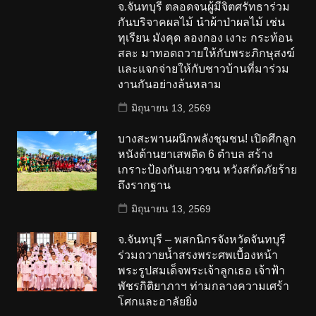
จ.จันทบุรี ตลอดจนผู้มีจิตศรัทธาร่วม
กันบริจาคผลไม้ นำผ้าป่าผลไม้ เช่น
ทุเรียน มังคุด ลองกอง เงาะ กระท้อน
สละ มาทอดถวายให้กับพระภิกษุสงฆ์
และแจกจ่ายให้กับชาวบ้านที่มาร่วม
งานกันอย่างล้นหลาม
มิถุนายน 13, 2569
บางสะพานผนึกพลังชุมชน! เปิดศึกลูก
หนังต้านยาเสพติด 6 ตำบล สร้าง
เกราะป้องกันเยาวชน หวังสกัดภัยร้าย
ถึงรากฐาน
มิถุนายน 13, 2569
จ.จันทบุรี – พสกนิกรจังหวัดจันทบุรี
ร่วมถวายน้ำสรงพระศพเบื้องหน้า
พระรูปสมเด็จพระเจ้าลูกเธอ เจ้าฟ้า
พัชรกิติยาภาฯ ท่ามกลางความเศร้า
โศกและอาลัยยิ่ง