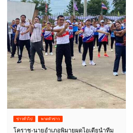
ข่าวทั่วไป
พาดหัวข่าว
โคราช-นายอำเภอพิมายผุดไอเดียนำทีม