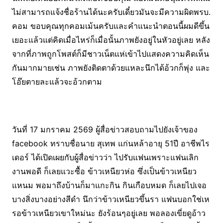
ไม่สามารถแจ้งชื่อร้านได้นะครับเดี๋ยวมันจะมีความผิดพรบ.
คอม ขอบคุณทุกคอมเม้นครับและคำแนะนำตอนนี้ผมดีขึ้น
เยอะแล้วแต่คิดเมื่อไหร่ก็เมื่อนั้นภาพยังอยู่ในหัวอยู่เลย หลัง
จากที่ภาพถูกโพสต์ก็มีชาวเน็ตแห่เข้าไปแสดงความคิดเห็น
กันมากมายเช่น ภาพยังติดตาด้วยแหละนึกได้อ้วกก็พุ่ง และ
โอ๊ยตายละแล้วจะอ้วกตาม
วันที่ 17 มกราคม 2569 ผู้สื่อข่าวสอบถามไปยังเจ้าของ
facebook ทราบชื่อนาย สุเทพ แก่นหล้าอายุ 51ปี อาชีพไร
เดอร์ ได้เปิดเผยกับผู้สื่อข่าวว่า ไปรับแฟนเพราะแฟนเลิก
งานพอดี ก็เลยแวะซื้อ ข้าวเหนียวห่อ ซึ่งเป็นข้าวเหนียว
แหนม พอมาถึงบ้านก็มาแกะกิน กินเกือบหมด ก็เลยไปเจอ
บางสิ่งบางอย่างสีดำ นึกว่าข้าวเหนียวขึ้นรา แฟนบอกใช่เห
รอข้าวเหนียวเขาใหม่นะ ยังร้อนๆอยู่เลย พอลองเขี่ยดูอ้าว