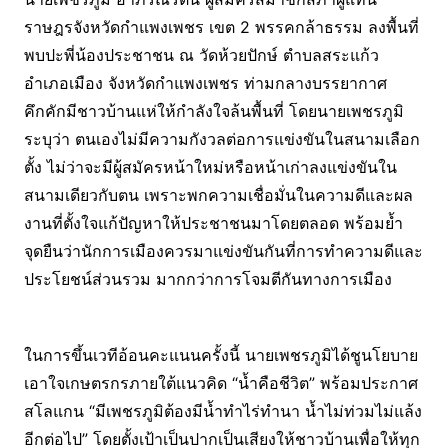
ราษฎรจังหวัดกำแพงเพชร เขต 2 พรรคกล้าธรรม ลงพื้นที่
พบปะพี่น้องประชาชน ณ วัดห้วยปักษ์ ตำบลสระแก้ว
อำเภอเมือง จังหวัดกำแพงเพชร ท่ามกลางบรรยากาศ
คึกคักมีชาวบ้านแห่ให้กำลังใจล้นพื้นที่ โดยนายเพชรภูมิ
ระบุว่า ตนเองไม่มีความกังวลต่อการแข่งขันในสนามเลือก
ตั้ง ไม่ว่าจะมีผู้สมัครหน้าใหม่หรือหน้าเก่าลงแข่งขันใน
สนามเดียวกับตน เพราะพกความเชื่อมั่นในความดีและผล
งานที่ตั้งใจแก้ปัญหาให้ประชาชนมาโดยตลอด พร้อมย้ำ
จุดยืนว่านักการเมืองควรมาแข่งขันกันที่การทำความดีและ
ประโยชน์ส่วนรวม มากกว่าการโจมตีกันทางการเมือง
ในการขึ้นเวทีอ้อนคะแนนครั้งนี้ นายเพชรภูมิได้ชูนโยบาย
เอาใจเกษตรกรภายใต้แนวคิด “น้ำคือชีวิต” พร้อมประกาศ
สโลแกน “มีเพชรภูมิต้องมีน้ำทำไร่ทำนา น้ำไม่ท่วมไม่แล้ง
อีกต่อไป” โดยตั้งเป้าเป็นปากเป็นเสียงให้ชาวบ้านเพื่อให้ทุก