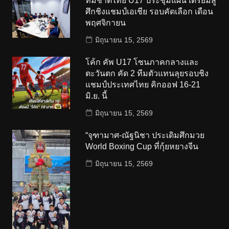
ทีมชาติไทย U17 ประชุมแผน เตรียมสู้
ศึกชิงแชมป์เอเชีย รอบคัดเลือก เดือน
พฤศจิกายน
มิถุนายน 15, 2569
โค้ก คัพ U17 โซนภาคกลางและ
ตะวันตก คัด 2 ทีมตัวแทนลุยรอบชิง
แชมป์ประเทศไทย คิกออฟ 16-21
มิ.ย. นี้
มิถุนายน 15, 2569
“จุฑามาศ-ณัฐนิชา ประเดิมศึกมวย
World Boxing Cup ที่กุ้ยหยางจีน
มิถุนายน 15, 2569