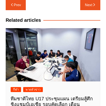
แนะแนว
Prev
Next
เรื่อง
Related articles
กีฬา
พาดหัวข่าว
ทีมชาติไทย U17 ประชุมแผน เตรียมสู้ศึก
ชิงแชมป์เอเชีย รอบคัดเลือก เดือน