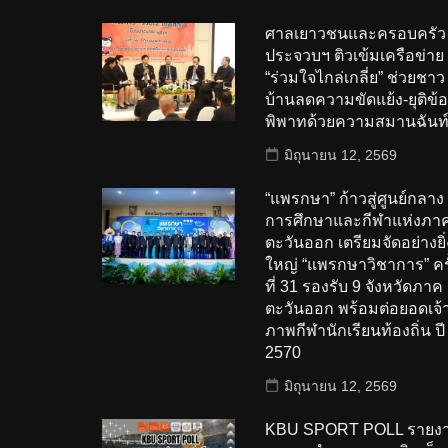
ศาลเยาวชนและครอบครัว
ประจวบฯ ติวเข้มเครือข่าย
“ร่วมใจไกล่เกลี่ย” ช่วยชาว
บ้านลดความขัดแย้ง-ยุติข้อ
พิพาทด้วยความสมานฉันท
มิถุนายน 12, 2569
“แพรกษา” ก้าวสู่ศูนย์กลาง
การศึกษาและกีฬาแห่งภา
ตะวันออก เตรียมจัดอย่างยิ่
ใหญ่ “แพรกษาวิชาการ” ครั
ที่ 31 รองรับ 9 จังหวัดภาค
ตะวันออก พร้อมต่อยอดเจ้
ภาพกีฬานักเรียนท้องถิ่น ปี
2570
มิถุนายน 12, 2569
KBU SPORT POLL รายง