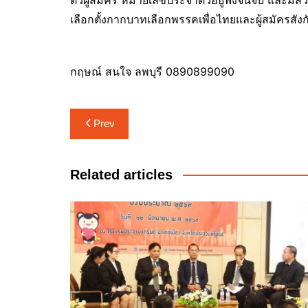
ตัวผู้สมัคร หมายเลขประจำตัวอยู่ฟังจนจบ และมีส่วนร
เลือกตั้งกากบาทเลือกพรรคเพื่อไทยและผู้สมัครสังก
กฤษณ์ สนใจ ลพบุรี 0890899090
แนะแนว
Prev
เรื่อง
Related articles