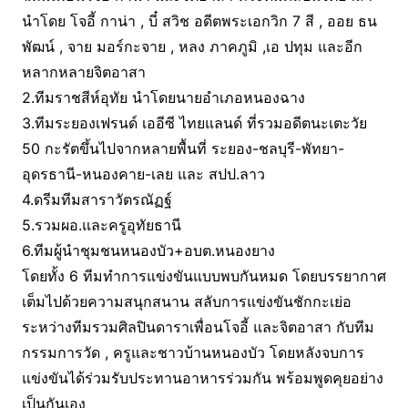
นำโดย โจอี้ กาน่า , บี๋ สวิช อดีตพระเอกวิก 7 สี , ออย ธน
พัฒน์ , จาย มอร์กะจาย , หลง ภาคภูมิ ,เอ ปทุม และอีก
หลากหลายจิตอาสา
2.ทีมราชสีห์อุทัย นำโดยนายอำเภอหนองฉาง
3.ทีมระยองเฟรนด์ เออีซี ไทยแลนด์ ที่รวมอดีตนะเตะวัย
50 กะรัตขึ้นไปจากหลายพื้นที่ ระยอง-ชลบุรี-พัทยา-
อุดรธานี-หนองคาย-เลย และ สปป.ลาว
4.ดรีมทีมสาราวัตรณัฏฐ์
5.รวมผอ.และครูอุทัยธานี
6.ทีมผู้นำชุมชนหนองบัว+อบต.หนองยาง
โดยทั้ง 6 ทีมทำการแข่งขันแบบพบกันหมด โดยบรรยากาศ
เต็มไปด้วยความสนุกสนาน สลับการแข่งขันชักกะเย่อ
ระหว่างทีมรวมศิลปินดาราเพื่อนโจอี้ และจิตอาสา กับทีม
กรรมการวัด , ครูและชาวบ้านหนองบัว โดยหลังจบการ
แข่งขันได้ร่วมรับประทานอาหารร่วมกัน พร้อมพูดคุยอย่าง
เป็นกันเอง