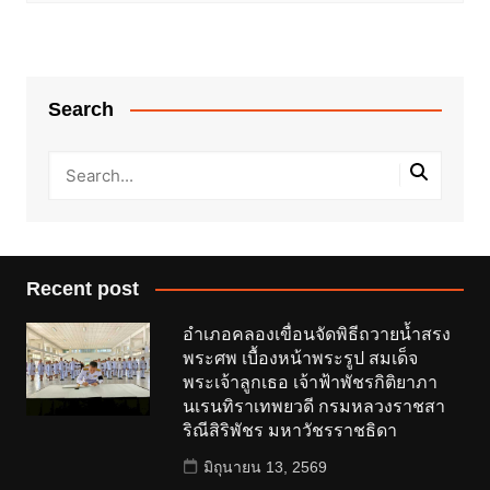
Search
Recent post
อำเภอคลองเขื่อนจัดพิธีถวายน้ำสรง
พระศพ เบื้องหน้าพระรูป สมเด็จ
พระเจ้าลูกเธอ เจ้าฟ้าพัชรกิติยาภา
นเรนทิราเทพยวดี กรมหลวงราชสา
ริณีสิริพัชร มหาวัชรราชธิดา
มิถุนายน 13, 2569