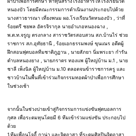
ผ้าป่าเพื่อการศึกษา หาทุนสร้างโรงอาหารให้โรงเรียนวัด
หนองบัว โดยมีคณะกรรมการดำเนินงานประกอบไปด้วย
นางสาวธารณา เที่ยงพนม ผอ.โรงเรียนวัดหนองบัว , ว่าที่
ร้อยตรี ชยพล อัครจิรากุล นายอำเภอหนองฉาง ,
พ.ต.ท.จรูญ ตรงกลาง สาราชวัตรสอบสวน สภ.บ้านไร่ ช่วย
ราชการ สภ.อุทัยธานี , ร้อยเอกธรรมพงษ์ ขุนเณร อดีตผู้
ฝึกสอนฟุตบอลทีมชาติภูฏาน , นายสัภยา นิ่มพระยา กำรัน
ตำบลหนองยาง , นายภราดร ทองแพ ผู้ใหญ่บ้าน ม.1 , นาย
ชาลี เพ็งนิล ผู้ใหญ่บ้าน ม.10 ตลอดจนข้าราชการครู และ
ชาวบ้านในพื้นที่เข้าร่วมกิจกรรมทอดผ้าป่าเพื่อการศึกษา
ในช่วงเช้า
จากนั้นในช่วงบ่ายเข้าสู่กิจกรรมการแข่งขันฟุตบอลการ
กุศล เพื่อระดมทุนโดยมี 6 ทีมเข้าร่วมแข่งขัน ประกอบไป
ด้วย
1.ทีมเพื่อนโจอี้ กาน่า และจิตอาสา ที่ระดมศิลปินจิตอาสา