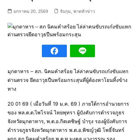
มกราคม 20, 2569
จับกุม
,
พาดหัวข่าว
มุกดาหาร – สภ. นิคมคำสร้อย ไล่ล่าคนขับรถเก๋งขับแหก
ด่านตรวจ ยึดอาวุธปืนพร้อมกระสุนที่ผู้ต้องหาโยนทิ้งข้าง
ทาง
20 01 69 ( เมื่อวันที่ 19 ม.ค. 69 ) ภายใต้การอำนวยการ
ของ พล.ต.ต.ไพโรจน์ ไทยพุทรา ผู้บังคับการตำรวจภูธร
จังหวัดมุกดาหาร, พ.ต.อ.กิตเตชิษฐ์ บำรุง รองผู้บังคับการ
ตำรวจภูธรจังหวัดมุกดาหาร พ.ต.อ.พิชญ์วุฒิ โพธิ์จันทร์
ผกก.สภ.นิคมคำสร้อย พ.ต.ท.มงคล แวงวรรณ รอง