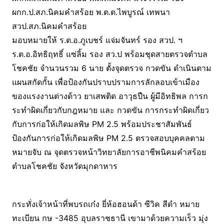
ผกก.ป.สภ.นิคมคำสร้อย พ.ต.ต.ไพบูรณ์ เทพนา
สวป.สภ.นิคมคำสร้อย
มอบหมายให้ ร.ต.อ.ภูเบชร์ แจ่มจันทร์ รอง สวป. ฯ
ร.ต.อ.อิทธิฤทธิ์ แซ่ลิ้ม รอง สว.ป พร้อมชุดสายตรวจตำบล
โชคชัย จำนวนรวม 6 นาย ตั้งจุดตรวจ กวดขัน ดำเนินตาม
แผนสกัดกั้น เพื่อป้องกันปราบปรามการลักลอบเข้าเมือง
ของแรงงานต่างด้าว ยาเสพติด อาวุธปืน ผู้มีอิทธิพล การก
ระทำผิดเกี่ยวกับกฎหมาย และ กวดขัน การกระทำผิดเกี่ยว
กับการก่อให้เกิดมลพิษ PM 2.5 พร้อมประชาสัมพันธ์
ป้องกันการก่อให้เกิดมลพิษ PM 2.5 ตรวจสอบบุคคลตาม
หมายจับ ณ จุดตรวจหน้าวิทยาลัยการอาชีพนิคมคำสร้อย
ตำบลโชคชัย จังหวัดมุกดาหาร
กระทั่งเจ้าหน้าที่พบรถเก๋ง ยี่ห้อฮอนด้า ซีวิค สีดำ หมาย
ทะเบียน กษ -3485 อุบลราชธานี เขามาด้วยความเร็ว มุ่ง