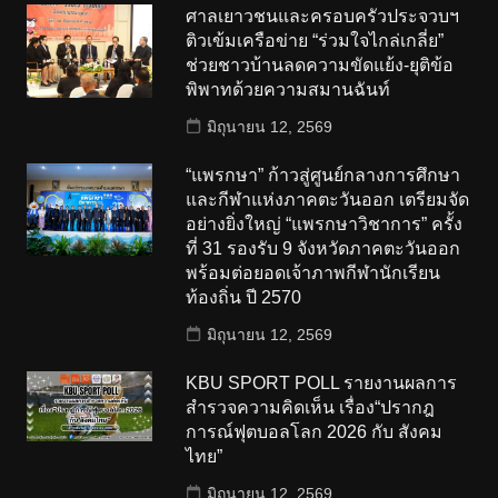
ศาลเยาวชนและครอบครัวประจวบฯ
ติวเข้มเครือข่าย “ร่วมใจไกล่เกลี่ย”
ช่วยชาวบ้านลดความขัดแย้ง-ยุติข้อ
พิพาทด้วยความสมานฉันท์
มิถุนายน 12, 2569
“แพรกษา” ก้าวสู่ศูนย์กลางการศึกษา
และกีฬาแห่งภาคตะวันออก เตรียมจัด
อย่างยิ่งใหญ่ “แพรกษาวิชาการ” ครั้ง
ที่ 31 รองรับ 9 จังหวัดภาคตะวันออก
พร้อมต่อยอดเจ้าภาพกีฬานักเรียน
ท้องถิ่น ปี 2570
มิถุนายน 12, 2569
KBU SPORT POLL รายงานผลการ
สำรวจความคิดเห็น เรื่อง“ปรากฎ
การณ์ฟุตบอลโลก 2026 กับ สังคม
ไทย”
มิถุนายน 12, 2569