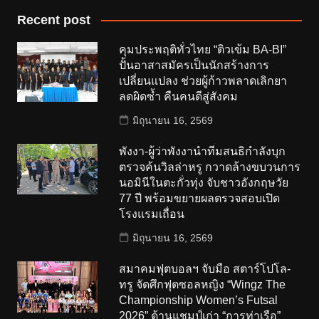
Recent post
คุมประพฤติทั่วไทย “ติวเข้ม BA-BI”
ปั้นอาสาสมัครเป็นนักสร้างการ
เปลี่ยนแปลง ช่วยผู้ก้าวพลาดเลิกยา
ลดผิดซ้ำ คืนคนดีสู่สังคม
มิถุนายน 16, 2569
พังงา-ผู้ว่าพังงานำทีมสนธิกำลังบุก
ตรวจค้นวิลล่าหรู กวาดล้างขบวนการ
นอมินีในตะกั่วทุ่ง จับชาวอังกฤษวัย
77 ปี พร้อมขยายผลตรวจสอบเปิด
โรงแรมเถื่อน
มิถุนายน 16, 2569
สมาคมฟุตบอลฯ จับมือ สตาร์โปโล-
ทรู จัดศึกฟุตซอลหญิง “Wingz The
Championship Women’s Futsal
2026” ด้านแชมป์เก่า “การท่าเรือ”