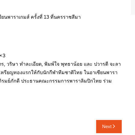
3×3
ุตร, วริษา ทำละเอียด, พิมพ์ใจ พุทธาน้อย และ ปวารตี จะลา
้าเหรียญทองแรกให้กับนักกีฬาทีมชาติไทย ในอาเซียนพารา
ณพ ภิรมย์ภักดี ประธานคณะกรรมการพาราลิมปิกไทย ร่วม
Next