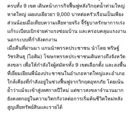
ครบทั้ง 9 เขต เดินหน้าภารกิจฟื้นฟูหลังวิกฤตน้ำท่วมใหญ่
หาดใหญ่ เผยงบเยียวยา 9,000 บาทต่อครัวเรือนเป็นเพียง
ส่วนน้อยเมื่อเทียบความเสียหายจริง จี้รัฐบาลรักษาการเร่ง
แก้ระเบียบเบิกจ่ายค่าแรงซ่อมบ้าน และครอบคลุมแรงงาน
นอกระบบที่กำลังตกงาน
เมื่อคืนที่ผ่านมา แกนนำพรรคประชาชน นำโดย พริษฐ์
วัชรสินธุ (ไอติม) โฆษกพรรคประชาชนเดินทางถึงจังหวัด
สงขลา เพื่อให้กำลังใจผู้สมัครทั้ง 9 เขตเลือกตั้ง และลงพื้น
ที่เยี่ยมเยียนพี่น้องประชาชนในอำเภอหาดใหญ่และอำเภอ
ใกล้เคียงที่กำลังอยู่ในช่วงฟื้นฟูจากวิกฤตอุทกภัย โดยเน้น
ย้ำว่าแม้จะเข้าสู่เทศกาลปีใหม่ แต่ชาวสงขลาจำนวนมาก
ยังคงตกอยู่ในความวิตกกังวลต่อการเริ่มต้นชีวิตใหม่หลัง
สูญเสียทรัพย์สินและรายได้