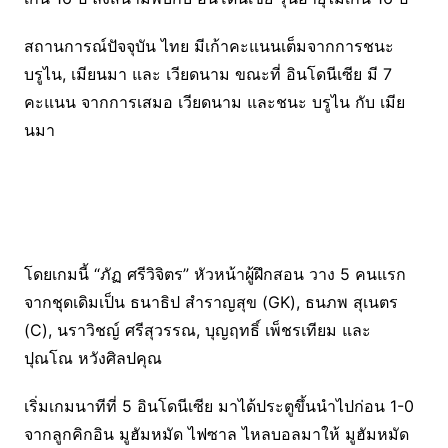
สถานการณ์ปัจจุบัน ไทย มีเก้าคะแนนเต็มจากการชนะ
บรูไน, เมียนมา และ เวียดนาม ขณะที่ อินโดนีเซีย มี 7
คะแนน จากการเสมอ เวียดนาม และชนะ บรูไน กับ เมีย
นมา
โดยเกมนี้ “ภัฏ ศรีวิจิตร” หัวหน้าผู้ฝึกสอน วาง 5 คนแรก
จากชุดเดิมเป็น ธนาธิป สำราญสุข (GK), ธนภพ สุเนตร
(C), นราวิชญ์ ศรีสุวรรณ, บุญฤทธิ์ เพ็ชรเทียม และ
ปุณโณ หวังศิลปคุณ
เริ่มเกมนาทีที่ 5 อินโดนีเซีย มาได้ประตูขึ้นนำไปก่อน 1-0
จากลูกคิกอิน มูฮัมหมัด ไฟซาล ไหลบอลมาให้ มูฮัมหมัด