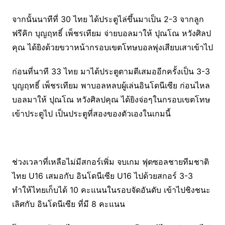
จากนั้นนาทีที่ 30 ไทย ได้ประตูไล่ขึ้นมาเป็น 2-3 จากลูก
ฟรีคิก บุญฤทธิ์ เพ็ชรเทียม จ่ายบอลมาให้ ปุณโณ หวังศิลป
คุณ ได้ยิงด้วยขวาหน้ากรอบเขตโทษบอลพุ่งเสียบเสาเข้าไป
ก่อนที่นาที 33 ไทย มาได้ประตูตามตีเสมออีกครั้งเป็น 3-3
บุญฤทธิ์ เพ็ชรเทียม พาบอลหลบผู้เล่นอินโดนีเซีย ก่อนไหล
บอลมาให้ ปุณโณ หวังศิลปคุณ ได้ยิงจ่อๆในกรอบเขตโทษ
เข้าประตูไป เป็นประตูที่สองของตัวเองในเกมนี้
ช่วงเวลาที่เหลือไม่มีสกอร์เพิ่ม จบเกม ฟุตซอลชายทีมชาติ
ไทย U16 เสมอกับ อินโดนีเซีย U16 ไปด้วยสกอร์ 3-3
ทำให้ไทยเก็บได้ 10 คะแนนในรอบจัดอันดับ เข้าไปชิงชนะ
เลิศกับ อินโดนีเซีย ที่มี 8 คะแนน