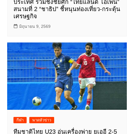
ประเทศ ร่วมชิงชัยศึก “ไทยแลนด์ โอเพ่น”
สนามที่ 2 “ชาธิป” ชี้หนุนท่องเที่ยว-กระตุ้น
เศรษฐกิจ
มิถุนายน 9, 2569
กีฬา
พาดหัวข่าว
ทีมชาติไทย U23 อุ่นเครื่องพ่าย ยูเออี 2-5