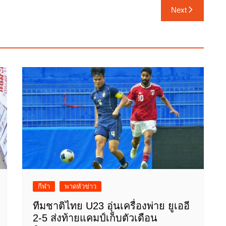
Next
กีฬา
พาดหัวข่าว
ทีมชาติไทย U23 อุ่นเครื่องพ่าย ยูเออี
2-5 ส่งท้ายแคมป์เก็บตัวเดือน