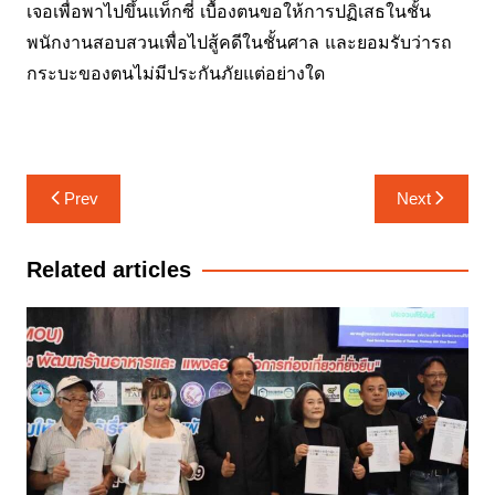
เจอเพื่อพาไปขึ้นแท็กซี่ เบื้องตนขอให้การปฏิเสธในชั้น
พนักงานสอบสวนเพื่อไปสู้คดีในชั้นศาล และยอมรับว่ารถ
กระบะของตนไม่มีประกันภัยแต่อย่างใด
แนะแนว
Prev
Next
เรื่อง
Related articles