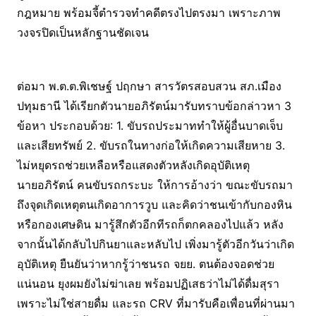
กฎหมาย พร้อมจี้ตำรวจทำคดีตรงไปตรงมา เพราะภาพ
วงจรปิดเป็นหลักฐานชัดเจน
ต่อมา พ.ต.ต.พิเชษฐ์ ปฤกษา สารวัตรสอบสวน สภ.เมือง
ปทุมธานี ได้เรียกตัวนายอภิรัตน์มารับทราบข้อกล่าวหา 3
ข้อหา ประกอบด้วย: 1. ขับรถประมาททำให้ผู้อื่นบาดเจ็บ
และเสียทรัพย์ 2. ขับรถในทางก่อให้เกิดความเสียหาย 3.
ไม่หยุดรถช่วยเหลือหรือแสดงตัวหลังเกิดอุบัติเหตุ
นายอภิรัตน์ คนขับรถกระบะ ให้การอ้างว่า ขณะขับรถมา
ถึงจุดเกิดเหตุตนเกิดอาการวูบ และคิดว่าชนเข้ากับกองหิน
หรือกองเศษดิน มารู้สึกตัวอีกทีรถก็ตกคลองไปแล้ว หลัง
จากนั้นได้กลับไปกินยาและหลับไป เพิ่งมารู้ตัวอีกวันว่าเกิด
อุบัติเหตุ ยืนยันว่าหากรู้ว่าชนรถ จยย. ตนต้องจอดช่วย
แน่นอน ยุงผมยังไม่ฆ่าเลย พร้อมปฏิเสธว่าไม่ได้ดื่มสุรา
เพราะไม่ใช่สายดื่ม และรถ CRV ที่มารับคือเพื่อนที่ผ่านมา