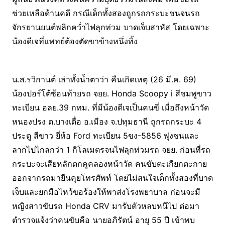
ช่วยเหลือด้านคดี กรณีเด็กทั้งสองถูกรถกระบะชนจนรถ
จักรยานยนต์พลิกคว่ำไฟลุกท่วม บาดเจ็บสาหัส โดยเฉพาะ
น้องดีเจที่แพทย์ต้องตัดขาข้างหนึ่งทิ้ง
น.ส.รวิกานต์ เล่าทั้งน้ำตาว่า คืนเกิดเหตุ (26 มี.ค. 69)
น้องปอร์โต้ซ้อนท้ายรถ จยย. Honda Scoopy i สีชมพูขาว
ทะเบียน อลย.39 กทม. ที่มีน้องดีเจเป็นคนขี่ เมื่อถึงหน้าวัด
หนองปรง ต.บางเดื่อ อ.เมือง จ.ปทุมธานี ถูกรถกระบะ 4
ประตู สีขาว ยี่ห้อ Ford ทะเบียน 5ขง-5856 พุ่งชนและ
ลากไปไกลกว่า 1 กิโลเมตรจนไฟลุกท่วมรถ จยย. ก่อนที่รถ
กระบะจะเสียหลักตกคูคลองหน้าวัด คนขับตะเกียกตะกาย
ออกจากรถมายืนคุยโทรศัพท์ โดยไม่สนใจเด็กทั้งสองที่บาด
เจ็บและยกมือไหว้ขอร้องให้พาส่งโรงพยาบาล ก่อนจะมี
หญิงสาวขับรถ Honda CRV มารับตัวหลบหนีไป ต่อมา
ตำรวจแจ้งว่าคนขับคือ นายอภิรัตน์ อายุ 55 ปี เข้าพบ