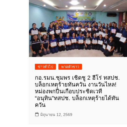
ข่าวทั่วไป
พาดหัวข่าว
กอ.รมน.ชุมพร เชิดชู 2 ฮีโร่ ทสปช.
บล็อกเหตุร้ายทันควัน​ งานวันไหล!
หม่องพกปืนเกือบประชิดเวที
“อนุทิน”ทสปช. บล็อกเหตุร้ายได้ทัน
ควัน
มิถุนายน 12, 2569