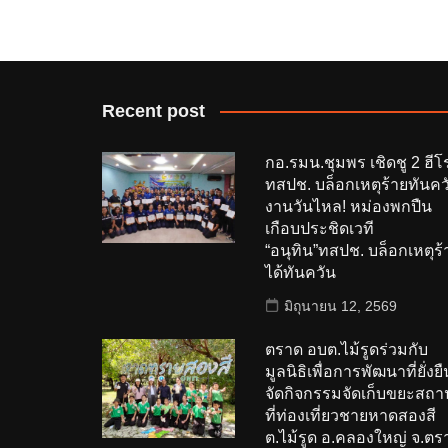
Recent post
กอ.รมน.ชุมพร เชิดชู 2 ฮีโร
ทสปช. บล็อกเหตุร้ายทันควั
งานวันไหล! หม่องพกปืน
เกือบประชิดเวที
“อนุทิน”ทสปช. บล็อกเหตุร้
ได้ทันควัน
มิถุนายน 12, 2569
ตราด อบต.ไม้รูดร่วมกับ
มูลนิธิเพื่อการพัฒนาที่ยั่งยื
จัดกิจกรรมจัดเก็บขยะสถา
ที่ท่องเที่ยวชายหาดสองสี
ต.ไม้รูด อ.คลองใหญ่ จ.ตร