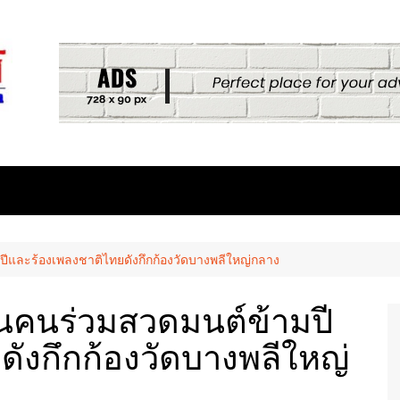
ีและร้องเพลงชาติไทยดังกึกก้องวัดบางพลีใหญ่กลาง
นคนร่วมสวดมนต์ข้ามปี
ังกึกก้องวัดบางพลีใหญ่