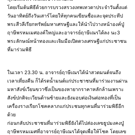
โดยเริ่มต้นพิธีด้วยการบรวงสรวงเทพเทวดาประจำวันตั้งแต่
วันอาทิตย์ถึงวันเสาร์โดยให้ทุกคนเขียนชื่อและจุดประทีป
พระสีวลีเรียกทรัพย์มหาเศรษฐีและให้นำไปวางหน้าองค์ปู่
ฤาษีพรหมเมศองค์ใหญ่และอาจารย์ฤาษีเณรได้ลง นะ3
พระลักษณ์หน้าทองและเจิมมือเปิดดวงเศรษฐีแก่ประชาชน
ที่มาร่วมพิธี
ในเวลา 23.30 น. อาจารย์ฤาษีเณรได้นำสวดมนต์จนถึง
เวลาเที่ยงคืน ก็ได้รดน้ำมนต์แก่ประชาชนที่มาร่วมงานผ่าน
มหาสังข์เวียนขวาซึ่งเป็นของหายากราคาหลักล้านเพราะ
สังข์ปกติจะเวียนด้านซ้ายและยังมอบต่อเงินต่อทองที่เป็น
เครื่องรางเรียกโชคคลาภแก่ประชนทุกคนที่มาร่วมพิธีอีก
ด้วย
ก่อนกลับประชาชนที่มาร่วมพิธียังได้ไปส่องเลขธูปมงคงปู่
ฤาษีพรหมเมศที่อาจารย์ฤาษีเณรได้จุดเพื่อให้โชค โดยเลข