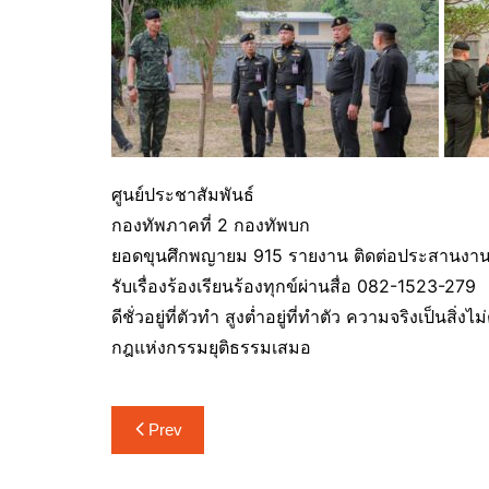
ศูนย์ประชาสัมพันธ์
กองทัพภาคที่ 2 กองทัพบก
ยอดขุนศึกพญายม 915 รายงาน ติดต่อประสานงา
รับเรื่องร้องเรียนร้องทุกข์ผ่านสื่อ 082-1523-279
ดีชั่วอยู่ที่ตัวทำ สูงต่ำอยู่ที่ทำตัว ความจริงเป็นสิ่
กฎแห่งกรรมยุติธรรมเสมอ
แนะแนว
Prev
เรื่อง