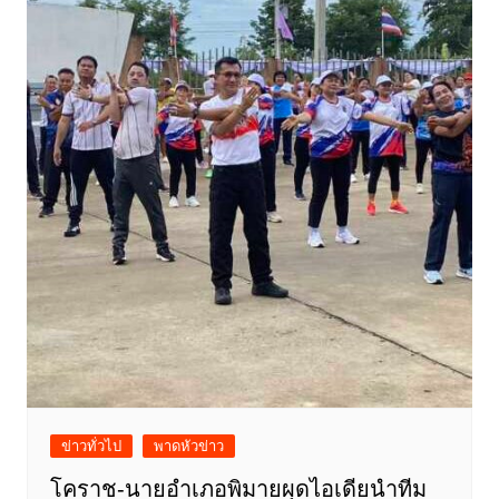
ข่าวทั่วไป
พาดหัวข่าว
โคราช-นายอำเภอพิมายผุดไอเดียนำทีม