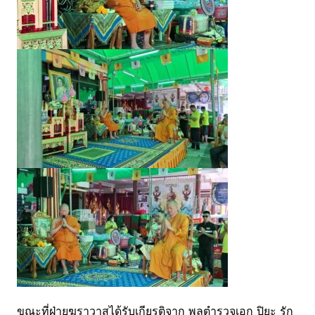
ขณะที่ฝ่ายฆราวาสได้รับเกียรติจาก พลตำรวจเอก ปิยะ รัก