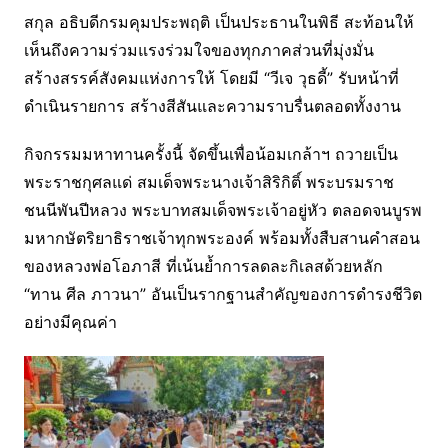
สกุล อธิบดีกรมคุมประพฤติ เป็นประธานในพิธี สะท้อนให้
เห็นถึงความร่วมแรงร่วมใจของทุกภาคส่วนที่มุ่งมั่น
สร้างสรรค์สังคมแห่งการให้ โดยมี “วีเจ วุธดี้” รับหน้าที่
ดำเนินรายการ สร้างสีสันและความราบรื่นตลอดทั้งงาน
กิจกรรมมหาทานครั้งนี้ จัดขึ้นเพื่อน้อมเกล้าฯ ถวายเป็น
พระราชกุศลแด่ สมเด็จพระนางเจ้าสิริกิติ์ พระบรมราช
ชนนีพันปีหลวง พระบาทสมเด็จพระเจ้าอยู่หัว ตลอดจนบูรพ
มหากษัตริยาธิราชเจ้าทุกพระองค์ พร้อมทั้งสืบสานคำสอน
ของหลวงพ่อโอภาสี ที่เน้นย้ำการลดละกิเลสด้วยหลัก
“ทาน ศีล ภาวนา” อันเป็นรากฐานสำคัญของการดำรงชีวิต
อย่างมีคุณค่า