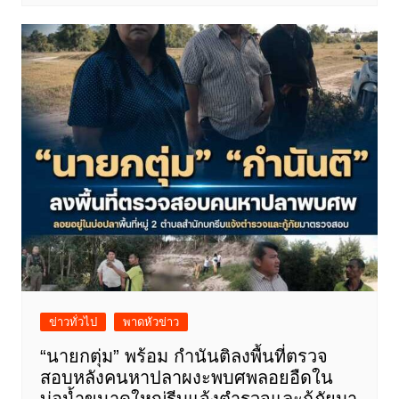
ข่าวทั่วไป
พาดหัวข่าว
“นายกตุ่ม” พร้อม กำนันติลงพื้นที่ตรวจ
สอบหลังคนหาปลาผงะพบศพลอยอืดใน
บ่อน้ำขนาดใหญ่รีบแจ้งตำรวจและกู้ภัยมา