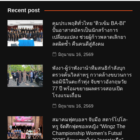
Recent post
คุมประพฤติทั่วไทย “ติวเข้ม BA-BI”
ปั้นอาสาสมัครเป็นนักสร้างการ
เปลี่ยนแปลง ช่วยผู้ก้าวพลาดเลิกยา
ลดผิดซ้ำ คืนคนดีสู่สังคม
มิถุนายน 16, 2569
พังงา-ผู้ว่าพังงานำทีมสนธิกำลังบุก
ตรวจค้นวิลล่าหรู กวาดล้างขบวนการ
นอมินีในตะกั่วทุ่ง จับชาวอังกฤษวัย
77 ปี พร้อมขยายผลตรวจสอบเปิด
โรงแรมเถื่อน
มิถุนายน 16, 2569
สมาคมฟุตบอลฯ จับมือ สตาร์โปโล-
ทรู จัดศึกฟุตซอลหญิง “Wingz The
Championship Women’s Futsal