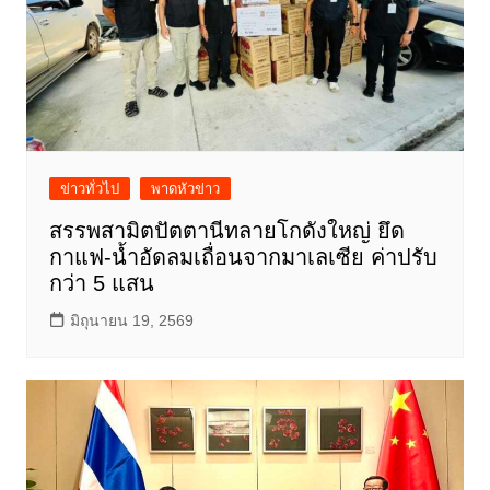
ข่าวทั่วไป
พาดหัวข่าว
สรรพสามิตปัตตานีทลายโกดังใหญ่ ยึด
กาแฟ-น้ำอัดลมเถื่อนจากมาเลเซีย ค่าปรับ
กว่า 5 แสน
มิถุนายน 19, 2569