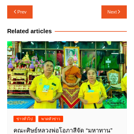
แนะแนว
Prev
Next
เรื่อง
Related articles
ข่าวทั่วไป
พาดหัวข่าว
คณะศิษย์หลวงพ่อโอภาสีจัด “มหาทาน”