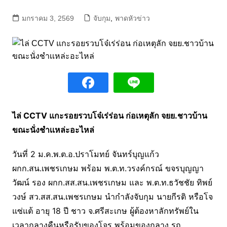
มกราคม 3, 2569
จับกุม
,
พาดหัวข่าว
ไล่ CCTV แกะรอยรวบโจ๋เร่ร่อน ก่อเหตุลัก จยย.ชาวบ้าน
ขณะนั่งชำเเหล่ะอะไหล่
วันที่ 2 ม.ค.พ.ต.อ.ปราโมทย์ จันทร์บุญแก้ว
ผกก.สน.เพชรเกษม พร้อม พ.ต.ท.วรงค์กรณ์ ขจรบุญญา
วัฒน์ รอง ผกก.สส.สน.เพชรเกษม และ พ.ต.ท.ธวัชชัย ทิพย์
วงษ์ สว.สส.สน.เพชรเกษม นำกำลังจับกุม นายกีรติ หรือโจ
แซ่แต้ อายุ 18 ปี ชาว จ.ศรีสะเกษ ผู้ต้องหาลักทรัพย์ใน
เวลากลางคืนหรือรับของโจร พร้อมของกลาง รถ