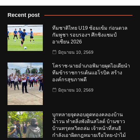
Recent post
ทีมชาติไทย U19 ซ้อมเข้ม ก่อนดวล
กัมพูชา รอบรองฯ ศึกชิงแชมป์
อาเซียน 2026
มิถุนายน 10, 2569
โคราช-นายอำเภอพิมายผุดไอเดียนำ
ทีมข้าราชการเต้นแอโรบิค สร้าง
องค์กรสุขภาพดี
มิถุนายน 10, 2569
บุกทลายจุดลอบดูดทองคลองบ้าน
น้ำวน ทำตลิ่งพังดินสไลด์ บ้านชาว
บ้านทรุดหวิดถล่ม เจ้าหน้าที่สนธิ
กำลังเอาผิดกฎหมายเรือไทย-ป่าไม้