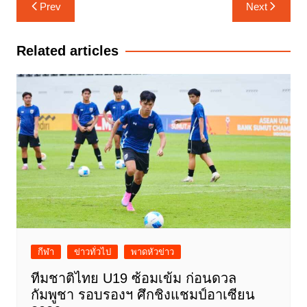
แนะแนว
Prev
Next
เรื่อง
Related articles
กีฬา
ข่าวทั่วไป
พาดหัวข่าว
ทีมชาติไทย U19 ซ้อมเข้ม ก่อนดวล
กัมพูชา รอบรองฯ ศึกชิงแชมป์อาเซียน