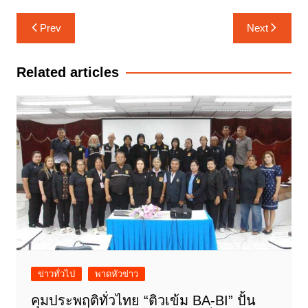
แนะแนว
Prev
Next
เรื่อง
Related articles
ข่าวทั่วไป
พาดหัวข่าว
คุมประพฤติทั่วไทย “ติวเข้ม BA-BI” ปั้น