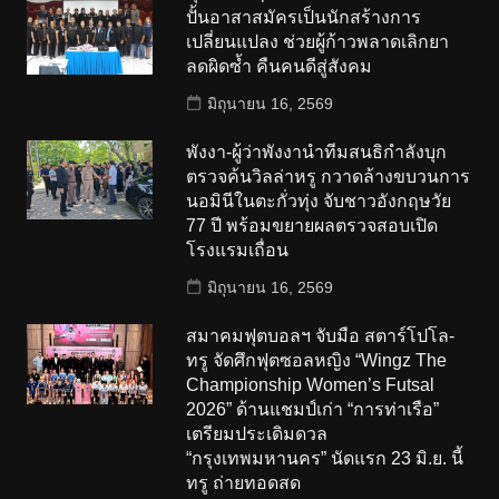
ปั้นอาสาสมัครเป็นนักสร้างการ
เปลี่ยนแปลง ช่วยผู้ก้าวพลาดเลิกยา
ลดผิดซ้ำ คืนคนดีสู่สังคม
มิถุนายน 16, 2569
พังงา-ผู้ว่าพังงานำทีมสนธิกำลังบุก
ตรวจค้นวิลล่าหรู กวาดล้างขบวนการ
นอมินีในตะกั่วทุ่ง จับชาวอังกฤษวัย
77 ปี พร้อมขยายผลตรวจสอบเปิด
โรงแรมเถื่อน
มิถุนายน 16, 2569
สมาคมฟุตบอลฯ จับมือ สตาร์โปโล-
ทรู จัดศึกฟุตซอลหญิง “Wingz The
Championship Women’s Futsal
2026” ด้านแชมป์เก่า “การท่าเรือ”
เตรียมประเดิมดวล
“กรุงเทพมหานคร” นัดแรก 23 มิ.ย. นี้
ทรู ถ่ายทอดสด