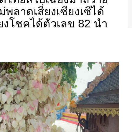
พลาดเสี่ยงเซียงเซีได้
ี่ยงโชคได้ตัวเลข 82 นำ