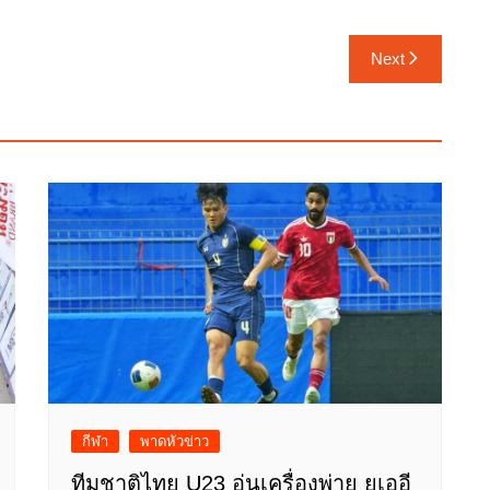
Next
กีฬา
พาดหัวข่าว
ทีมชาติไทย U23 อุ่นเครื่องพ่าย ยูเออี