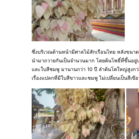
ซึ่งบริเวณด้านหน้ามีศาลไม้สักเรือนไทย หลังขนาดใ
นำมาถวายกันเป็นจำนวนมาก โดยต้นโพธิ์ที่ขึ้นอยู่บ
และใบสีชมพู มานานกว่า 10 ปี ลำต้นโตใหญ่สูงกว
เรื่องแปลกที่มีใบสีขาวและชมพู ไม่เปลี่ยนเป็นสีเขียว