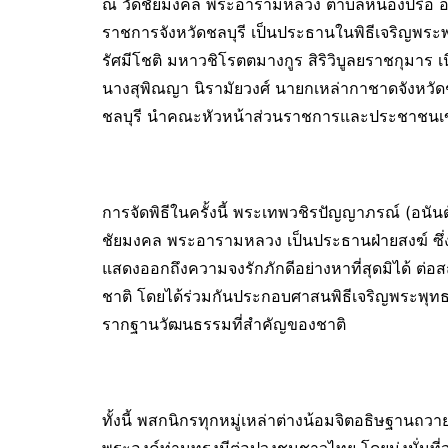
ณ วัดชัยมงคล พระอารามหลวง ตำบลหนองปรือ อำเภอ
ราชการจังหวัดชลบุรี เป็นประธานในพิธีเจริญพระพุ
รัศมีโชติ มหาวชิโรตตมางกูร สิริวิบูลยราชกุมาร
นางสุพิณญา นิรามัยวงศ์ นายกเหล่ากาชาดจังหวัดช
ชลบุรี นำคณะหัวหน้าส่วนราชการและประชาชนเข้
การจัดพิธีในครั้งนี้ พระเทพวชิรปัญญาภรณ์ (อนัน
ชัยมงคล พระอารามหลวง เป็นประธานฝ่ายสงฆ์ ซึ
แสดงออกถึงความจงรักภักดีอย่างหาที่สุดมิได้ ต่อ
ชาติ โดยได้ร่วมกันประกอบศาสนพิธีเจริญพระพุทธ
รากฐานวัฒนธรรมที่สำคัญของชาติ
ทั้งนี้ พสกนิกรทุกหมู่เหล่าต่างน้อมจิตอธิษฐา
พระองค์ท่านทรงมีต่อปวงชนชาวไทย โดยมุ่งมั่นที