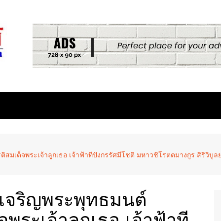
รติสมเด็จพระเจ้าลูกเธอ เจ้าฟ้าทีปังกรรัศมีโชติ มหาวชิโรตตมางกูร สิริวิบ
ิธีเจริญพระพุทธมนต์
จพระเจ้าลูกเธอ เจ้าฟ้าที