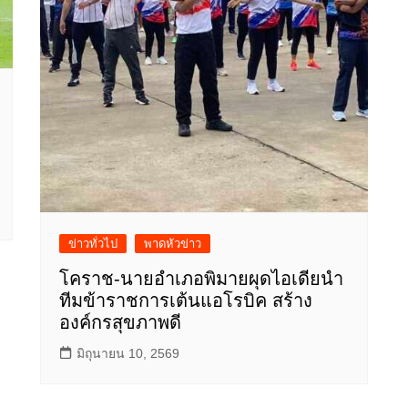
ข่าวทั่วไป
พาดหัวข่าว
โคราช-นายอำเภอพิมายผุดไอเดียนำ
ทีมข้าราชการเต้นแอโรบิค สร้าง
องค์กรสุขภาพดี
มิถุนายน 10, 2569