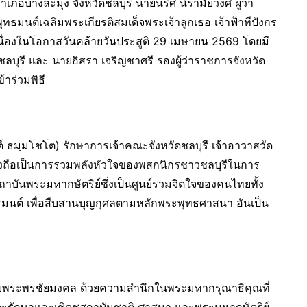
บางละมุง จังหวัดชลบุรี นายนริศ นิรามัยวงศ์ ผู้ว่า
ทธมนต์เฉลิมพระเกียรติสมเด็จพระเจ้าลูกเธอ เจ้าฟ้าทีปังกร
 เนื่องในโอกาสวันคล้ายวันประสูติ 29 เมษายน 2569 โดยมี
ลบุรี และ นายอิสรา เจริญชาศรี รองผู้ว่าราชการจังหวัด
าร่วมพิธี
ต์ ธมฺมโชโต) รักษาการเจ้าคณะจังหวัดชลบุรี เจ้าอาวาสวัด
่งถือเป็นการรวมพลังหัวใจของพสกนิกรชาวชลบุรีในการ
สถาบันพระมหากษัตริย์ซึ่งเป็นศูนย์รวมจิตใจของคนไทยทั้ง
มนต์ เพื่อสืบสานบุญกุศลตามหลักพระพุทธศาสนา อันเป็น
นถวายพระพรชัยมงคล ด้วยความสำนึกในพระมหากรุณาธิคุณที่
่จะรักษาและเชิดชูสถาบันชาติ ศาสนา และพระมหากษัตริย์