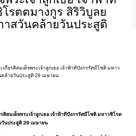
ิโรตตมางกูร สิริวิบูลย
กาสวันคล้ายวันประสูติ
รติสมเด็จพระเจ้าลูกเธอ เจ้าฟ้าทีปังกรรัศมีโชติ มหาวชิโรต
ายวันประสูติ 29 เมษายน