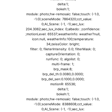
delta:1;
bokeh:1;
module: photo;hw-remosaic: false;touch: (-1.0,
-1.0);sceneMode: 7864320;cct_value:
0;AI_Scene: (-1, -1);aec_lux:
204.3062;aec_lux_index: 0;albedo: ;confidence:
;motionLevel: 65537;weatherinfo: weather?null,
icon:null, weatherInfo:100;temperature:
34;zeissColor: bright;
filter: 0; fileterIntensity: 0.0; filterMask: 0;
captureOrientation: 0;
runfunc: 0; algolist: 0;
multi-frame: 1;
brp_mask:8;
brp_del_th:0.0080,0.0000;
brp_del_sen:0.1000,0.0000;
motionR: 65536;
delta:1;
bokeh:1;
module: photo;hw-remosaic: false;touch: (-1.0,
-1.0);sceneMode: 8388608;cct_value:
0;AI_Scene: (-1, -1);aec_lux: