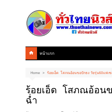
Skip
to
content
หน้าแรก
Home
ร้อยเอ็ด โสภณอ้อนขอปักธง วัยรุ่น60แห่เซล
ร้อยเอ็ด โสภณอ้อนขอป
ฉ่ำ