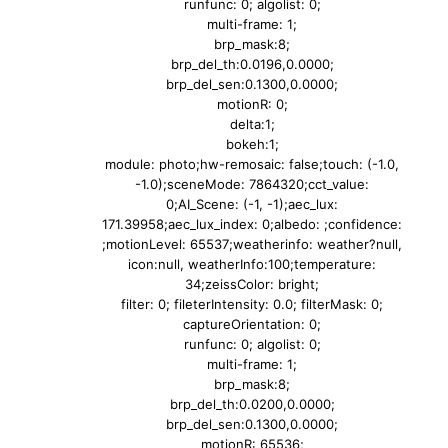
runfunc: 0; algolist: 0;
multi-frame: 1;
brp_mask:8;
brp_del_th:0.0196,0.0000;
brp_del_sen:0.1300,0.0000;
motionR: 0;
delta:1;
bokeh:1;
module: photo;hw-remosaic: false;touch: (-1.0,
-1.0);sceneMode: 7864320;cct_value:
0;AI_Scene: (-1, -1);aec_lux:
171.39958;aec_lux_index: 0;albedo: ;confidence:
;motionLevel: 65537;weatherinfo: weather?null,
icon:null, weatherInfo:100;temperature:
34;zeissColor: bright;
filter: 0; fileterIntensity: 0.0; filterMask: 0;
captureOrientation: 0;
runfunc: 0; algolist: 0;
multi-frame: 1;
brp_mask:8;
brp_del_th:0.0200,0.0000;
brp_del_sen:0.1300,0.0000;
motionR: 65536;