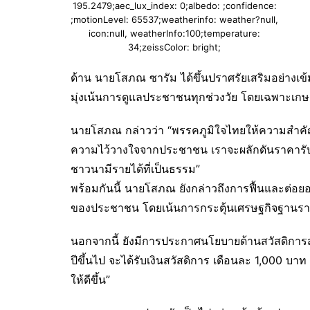
195.2479;aec_lux_index: 0;albedo: ;confidence:
;motionLevel: 65537;weatherinfo: weather?null,
icon:null, weatherInfo:100;temperature:
34;zeissColor: bright;
ด้าน นายโสภณ ซารัม ได้ขึ้นปราศรัยเสริมอย่าง
มุ่งเน้นการดูแลประชาชนทุกช่วงวัย โดยเฉพาะเกษต
นายโสภณ กล่าวว่า “พรรคภูมิใจไทยให้ความสำคัญก
ความไว้วางใจจากประชาชน เราจะผลักดันราคารับซื้
ชาวนามีรายได้ที่เป็นธรรม”
พร้อมกันนี้ นายโสภณ ยังกล่าวถึงการฟื้นและต่อ
ของประชาชน โดยเน้นการกระตุ้นเศรษฐกิจฐานราก 
นอกจากนี้ ยังมีการประกาศนโยบายด้านสวัสดิการสังคม
ปีขึ้นไป จะได้รับเงินสวัสดิการ เดือนละ 1,000 บา
ให้ดีขึ้น”