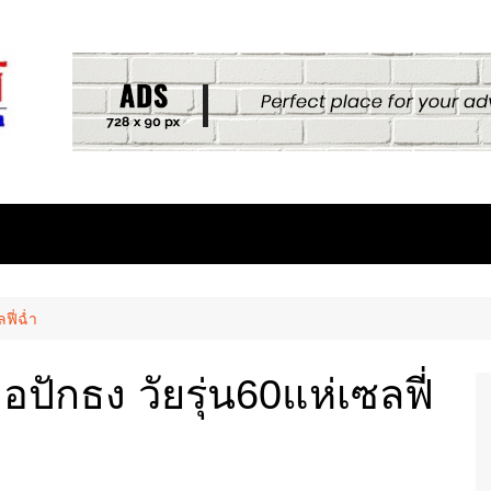
ฟี่ฉ่ำ
ักธง วัยรุ่น60แห่เซลฟี่