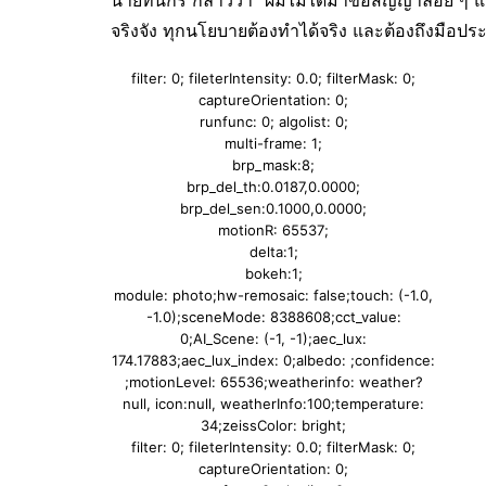
นายทินกร กล่าวว่า “ผมไม่ได้มาขอสัญญาลอย ๆ แต
จริงจัง ทุกนโยบายต้องทำได้จริง และต้องถึงมือปร
filter: 0; fileterIntensity: 0.0; filterMask: 0;
captureOrientation: 0;
runfunc: 0; algolist: 0;
multi-frame: 1;
brp_mask:8;
brp_del_th:0.0187,0.0000;
brp_del_sen:0.1000,0.0000;
motionR: 65537;
delta:1;
bokeh:1;
module: photo;hw-remosaic: false;touch: (-1.0,
-1.0);sceneMode: 8388608;cct_value:
0;AI_Scene: (-1, -1);aec_lux:
174.17883;aec_lux_index: 0;albedo: ;confidence:
;motionLevel: 65536;weatherinfo: weather?
null, icon:null, weatherInfo:100;temperature:
34;zeissColor: bright;
filter: 0; fileterIntensity: 0.0; filterMask: 0;
captureOrientation: 0;