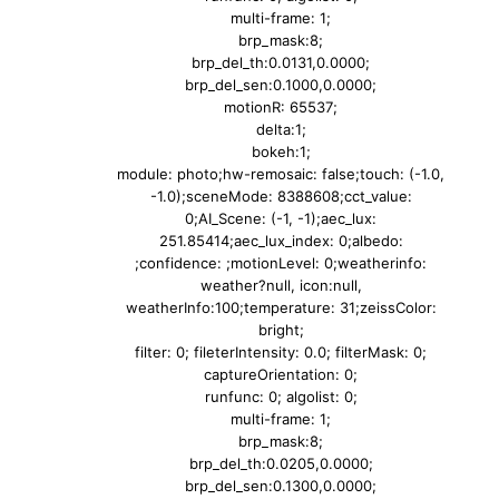
filter: 0; fileterIntensity: 0.0; filterMask: 0;
captureOrientation: 0;
runfunc: 0; algolist: 0;
multi-frame: 1;
brp_mask:8;
brp_del_th:0.0205,0.0000;
brp_del_sen:0.1300,0.0000;
motionR: 0;
delta:1;
bokeh:1;
module: photo;hw-remosaic: false;touch: (-1.0,
-1.0);sceneMode: 7864320;cct_value:
0;AI_Scene: (-1, -1);aec_lux: 0.0;aec_lux_index:
0;albedo: ;confidence: ;motionLevel:
-1;weatherinfo: weather?null, icon:null,
weatherInfo:100;temperature: 31;zeissColor:
bright;
filter: 0; fileterIntensity: 0.0; filterMask: 0;
captureOrientation: 0;
runfunc: 0; algolist: 0;
multi-frame: 1;
brp_mask:0;