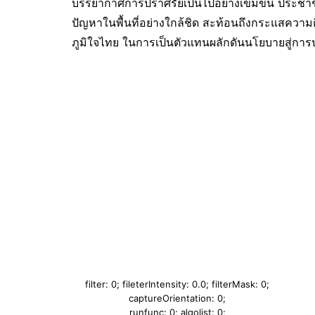
บรรยากาศการปราศรัยเป็นไปอย่างเข้มข้น ประชา
ปัญหาในพื้นที่อย่างใกล้ชิด สะท้อนถึงกระแสควา
ภูมิใจไทย ในการเป็นตัวแทนผลักดันนโยบายสู่การปฏ
filter: 0; fileterIntensity: 0.0; filterMask: 0;
captureOrientation: 0;
runfunc: 0; algolist: 0;
multi-frame: 1;
brp_mask:8;
brp_del_th:0.0131,0.0000;
brp_del_sen:0.1000,0.0000;
motionR: 65537;
delta:1;
bokeh:1;
module: photo;hw-remosaic: false;touch: (-1.0,
-1.0);sceneMode: 8388608;cct_value:
0;AI_Scene: (-1, -1);aec_lux:
251.85414;aec_lux_index: 0;albedo:
;confidence: ;motionLevel: 0;weatherinfo:
weather?null, icon:null,
weatherInfo:100;temperature: 31;zeissColor:
bright;