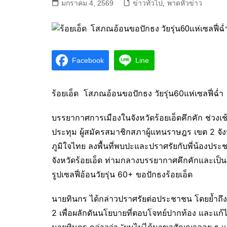
มกราคม 4, 2569
ข่าวทั่วไป
,
พาดหัวข่าว
Facebook
Line
ร้อยเอ็ด โสภณอ้อนขอปักธง วัยรุ่น60แห่เซลฟี่ฉ่ำ
บรรยากาศการเมืองในจังหวัดร้อยเอ็ดคึกคัก ช่วงเ
ประทุม ผู้สมัครสมาชิกสภาผู้แทนราษฎร เขต 2 จ
ภูมิใจไทย ลงพื้นที่พบปะและปราศรัยกับพี่น้องป
จังหวัดร้อยเอ็ด ท่ามกลางบรรยากาศคึกคักและเป็น
รูปเซลฟี่อ้อนวัยรุ่น 60+ ขอปักธงร้อยเอ็ด
นายทินกร ได้กล่าวปราศรัยต่อประชาชน โดยย้ำถึงค
2 เพื่อผลักดันนโยบายที่ตอบโจทย์ปากท้อง และแ