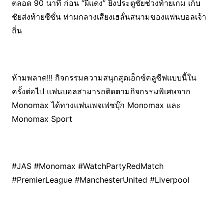
ตลอด 90 นาที ก่อน “ผีแดง” ยิงประตูชัยช่วงท้ายเกม เก็บ
ชัยส่งท้ายซีซั่น ท่ามกลางเสียงเฮลั่นสนามของแฟนบอลเจ้า
ถิ่น
ห้ามพลาด!!! กิจกรรมความสนุกสุดเอ็กซ์คลูซีฟแบบนี้ใน
ครั้งต่อไป แฟนบอลสามารถติดตามกิจกรรมพิเศษจาก
Monomax ได้ทางแฟนเพจเฟซบุ๊ก Monomax และ
Monomax Sport
#JAS #Monomax #WatchPartyRedMatch
#PremierLeague #ManchesterUnited #Liverpool