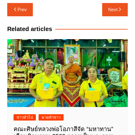
แนะแนว
Prev
Next
เรื่อง
Related articles
ข่าวทั่วไป
พาดหัวข่าว
คณะศิษย์หลวงพ่อโอภาสีจัด “มหาทาน”