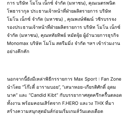
การ บริษัท โมโน เน็กซ์ จำกัด (มหาชน), คุณเนตรพนิต
โพธารากุล ประธานเจ้าหน้าที่ฝ่ายผลิตรายการ บริษัท
โมโน เน็กซ์ จำกัด (มหาชน) , คุณพงษ์พัฒน์ วชิรบรรจง
รองประธานเจ้าหน้าที่ฝ่ายผลิตรายการ บริษัท โมโน เน็กซ์
จำกัด (มหาชน), คุณหทัยทิพย์ หมัดจุ้ย ผู้อำนวยการธุรกิจ
Monomax บริษัท โมโน สตรีมมิ่ง จำกัด ฯลฯ เข้าร่วมงาน
อย่างคึกคัก
นอกจากนี้ยังมีเหล่าพิธีกรรายการ Max Sport : Fan Zone
นำโดย “โก๊ะตี๋ อารามบอย”, “เสนาหอย-เกียรติศักดิ์ อุดม
นาค” และ “Candid Kibt” กับบรรยากาศสุดครึกครื้นตลอด
ทั้งงาน พร้อมคอนเสิร์ตจาก F.HERO และวง THX ที่มา
สร้างความสนุกสุดมันส์ก่อนเริ่มเกมส์วันแดงเดือด