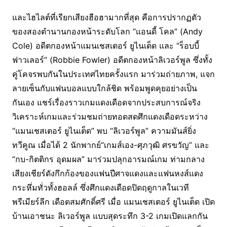
และไฮไลต์ที่เรียกเสียงฮือฮามากที่สุด คือการปรากฏตัว
ของสองตำนานกองหน้าระดับโลก “แอนดี้ โคล” (Andy
Cole) อดีตกองหน้าแมนเชสเตอร์ ยูไนเต็ด และ “ร็อบบี้
ฟาวเลอร์” (Robbie Fowler) อดีตกองหน้าลิเวอร์พูล ซึ่งทั้ง
คู่โคจรพบกันในประเทศไทยครั้งแรก มาร่วมถ่ายภาพ, แจก
ลายเซ็นกับแฟนบอลแบบใกล้ชิด พร้อมพูดคุยอย่างเป็น
กันเอง แชร์เรื่องราวเกมแดงเดือดจากประสบการณ์จริง
วิเคราะห์เกมและร่วมชมถ่ายทอดสดศึกแดงเดือดระหว่าง
“แมนเชสเตอร์ ยูไนเต็ด” พบ “ลิเวอร์พูล” ความมันส์ยิ่ง
ทวีคูณ เมื่อได้ 2 นักพากย์“เกมส์เอง-ศุภวุฒิ ศรขวัญ” และ
“กบ-กิตติกร อุดมผล” มาร่วมปลุกอารมณ์เกม ท่ามกลาง
เสียงเชียร์ดังกึกก้องของแฟนปีศาจแดงและแฟนหงส์แดง
กระหึ่มทั่วทั้งฮอลล์ ซึ่งศึกแดงเดือดปิดฤดูกาลในเวที
พรีเมียร์ลีก เดือดสมศักดิ์ศรี เมื่อ แมนเชสเตอร์ ยูไนเต็ด เปิด
บ้านเอาชนะ ลิเวอร์พูล แบบสุดระทึก 3-2 เกมเปิดแลกกัน