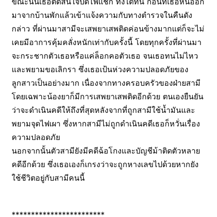
ขณะนั้นเธอตัดสินใจปัดไฟแช็ก ทิ้งได้ทัน ก่อนที่เธอหนีออก
มาจากบ้านพักแล้วเข้าแจ้งความกับทางตำรวจในคืนดัง
กล่าว ที่ผ่านมาสามีจะเสพยาเสพติดค่อนข้างมากแต่ก็จะไม่
เคยมีอาการคุ้มคลั่งหนักเท่ากับครั้งนี้ โดยทุกครั้งที่ผ่านมา
จะกระชากตัวเธอหรือแค่ล็อกคอตัวเธอ จนเธอทนไม่ไหว
และพยามขอเลิกรา ซึ่งเธอเป้นห่วงความปลอดภัยของ
ลูกสาวเป็นอย่างมาก เนื่องจากทางครอบครัวของฝ่ายสามี
โดยเฉพาะน้องยาก็มีการเสพยาเสพติดอีกด้วย ตนเองยืนยัน
ว่าจะดำเนินคดีให้ถึงที่สุดหลังจากที่ถูกสามีใช้น้ำมันและ
พยามจุดไฟเผา ซึ่งหากสามีไม่ถูกดำเนินคดีเธอก็หวั่นเรื่อง
ความปลอดภัย
นอกจากนั้นตัวสามียังมีคดีฉ้อโกงและบัญชีม้าติดตัวหลาย
คดีอีกด้วย ซึ่งเธอเองก็เกรงว่าจะถูกหางเลขไปด้วยหากยัง
ใช้ชีวิตอยู่กับสามีคนนี้
************************