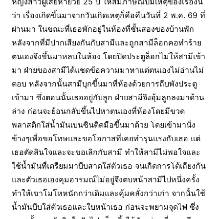
หญิงสาวผู้เสียหายวัย 25 ปี ให้สัมภาษณ์ปมเหตุของเรื่องนี้
ว่า เรื่องเกิดขึ้นมาจากวันเกิดเหตุก็คือคืนวันที่ 2 พ.ค. 69 ที่
ผ่านมา ในขณะที่เธอพักอยู่ในห้องที่ชั้นสองของบ้านพัก
หลังจากที่มีปากเสียงกันกับสามีและถูกสามีล็อกคอทำร้าย
ตนเองจึงขึ้นมาหลบในห้อง โดยปิดประตูล็อกไม่ให้สามีเข้า
มา ฝ่ายของสามีได้แชดข้อความมาหาแต่ตนเองไม่อ่านไม่
ตอบ หลังจากนั้นสามีบุกขึ้นมาที่ห้องด้วยการถีบพังประตู
เข้ามา ซึ่งตอนนั้นเธออยู่กับลูก ฝ่ายสามีจึงอุ้มลูกลงมาด้าน
ล่าง ก่อนจะย้อนกลับขึ้นไปหาตนเองที่ห้องโดยมีขวด
พลาสติกใส่น้ำมันเบนซินติดมือขึ้นมาด้วย โดยเข้ามานั่ง
ข้างๆเพื่อขอโทษและขอโอกาสที่เคยทำรุนแรงกับเธอ แต่
เธอตัดสินใจและจะขอเลิกกับสามี ทำให้สามีไม่พอใจและ
ใช้น้ำมันที่เตรียมมาบีบสาดใส่ตัวเธอ จนเกิดการโต้เถียงกัน
และตัวเธอเองคุมอารมณ์ไม่อยู่จึงตบหน้าสามีไปหนึ่งครั้ง
ทำให้เขาโมโหหนักกว่าเดิมและคุ้มคลั่งกว่าเก่า จากนั้นใช้
น้ำมันบีบใส่ตัวเธอและใบหน้าเธอ ก่อนจะพยามจุดไฟ ซึ่ง