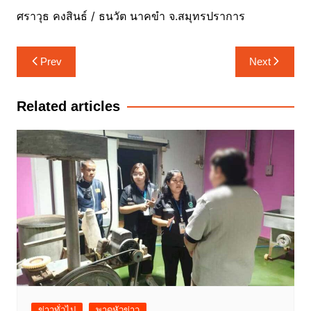
ศราวุธ คงสินธ์ / ธนวัต นาคขำ จ.สมุทรปราการ
แนะแนว
Prev
Next
เรื่อง
Related articles
ข่าวทั่วไป
พาดหัวข่าว