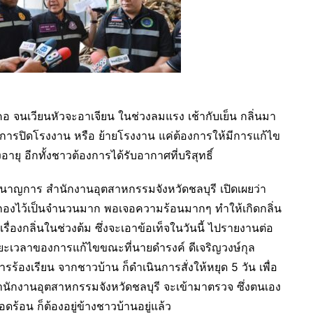
 จนเวียนหัวจะอาเจียน ในช่วงลมแรง เช้ากับเย็น กลิ่นมา
ีการปิดโรงงาน หรือ ย้ายโรงงาน แค่ต้องการให้มีการแก้ไข
ูงอายุ อีกทั้งชาวต้องการได้รับอากาศที่บริสุทธิ์
นาญการ สำนักงานอุตสาหกรรมจังหวัดชลบุรี เปิดเผยว่า
ากองไว้เป็นจำนวนมาก พอเจอความร้อนมากๆ ทำให้เกิดกลิ่น
ื่องกลิ่นในช่วงต้ม ซึ่งจะเอาข้อเท็จในวันนี้ ไปรายงานต่อ
ยะเวลาของการแก้ไขขณะที่นายดำรงค์ ดีเจริญวงษ์กุล
้องเรียน จากชาวบ้าน ก็ดำเนินการสั่งให้หยุด 5 วัน เพื่อ
สำนักงานอุตสาหกรรมจังหวัดชลบุรี จะเข้ามาตรวจ ซึ่งตนเอง
้อน ก็ต้องอยู่ข้างชาวบ้านอยู่แล้ว