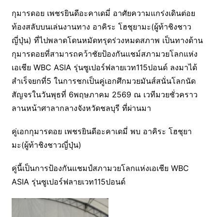
กุมารดอย เพชรยินดีอะคาเดมี่ อาศัยความแกร่งเดินต่อย
ท้องสลับบนเล่นงานทาง อาคิระ โฮชุยามะ(ผู้ท้าชิงชาว
ญี่ปุ่น) ที่ไปพลาดโดนหมัดทรุดร่วงหมดสภาพ เป็นทางด้าน
กุมารดอยที่สามารถคว้าชัยป้องกันแชม์สภามวยโลกแห่ง
เอเชีย WBC ASIA รุ่นซูเปอร์ฟลายเวท115ปอนด์ ลงมาได้
สำเร็จยกที่5 ในการชกเป็นคู่เอกศึกมวยมันส์สนั่นโลกนัด
สัญจรในวันพุธที่ 6พฤษภาคม 2569 ณ เวทีมวยชั่วคราว
ลานหน้าศาลากลางจังหวัดชลบุรี ที่ผ่านมา
คู่เอกกุมารดอย เพชรยินดีอะคาเดมี่ พบ อาคิระ โฮชุยา
มะ(ผู้ท้าชิงชาวญี่ปุ่น)
คู่นี้เป็นการป้องกันแชมป์สภามวยโลกแห่งเอเชีย WBC
ASIA รุ่นซูเปอร์ฟลายเวท115ปอนด์