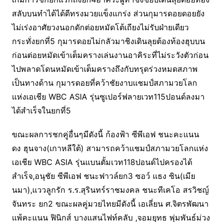
สลับบนทำได้ได้ดีทรงมวยแข็งแกร่ง ส่วนกุมารดอยดอยยัง
ไม่เร่งอาศัยวงนอกดักต่อยหมัดโต้เถียงไม่รับฝ่ายเดียว
กระทั่งยกที่5 กุมารดอยไม่กลัวมาชิงเดินลุยต้องท้องฮุบบน
ก่อนต่อยหมัดเข้าเต็มครางเล่นงานอาคิระที่ไม่ระวังตัวก่อน
ไปพลาดโดนหมัดเข้าเต็มครางถึงกับทรุดร่วงหมดสภาพ
เป็นทางด้าน กุมารดอยที่คว้าชัยงาบแชมป์สภามวยโลก
แห่งเอเชีย WBC ASIA รุ่นซูเปอร์ฟลายเวท115ปอนด์ลงมา
ได้สำเร็จในยกที่5
ขณะผลการชกคู่อื่นๆมีดังนี้ ก้องฟ้า ซีพีเอฟ ชนะคะแนน
ดง ฮุนจาง(เกาหลีใต้) สามารถคว้าแชมป์สภามวยโลกแห่ง
เอเชีย WBC ASIA รุ่นแบนตั้มเวท118ปอนด์ไปครองได้
สำเร็จ,อนุชัย ซีพีเอฟ ชนะฟาวล์ยก3 ซอว์ แธง ซิน(เมีย
นมา),แววลูกรัก ร.ร.สุรินทร์ราชมงคล ชนะทีเคโอ สรวิชญ์
จันทระ ยก2 ขณะผลคู่มวยไทยมีดังนี้ เอเลี่ยน ศ.จิตรพัฒนา
แพ้คะแนน ฟินิกส์ บางแสนไฟท์คลับ ,จอมยุทธ พุ่มพันธ์ม่วง