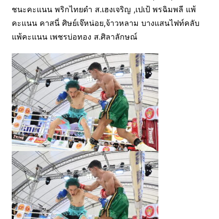
ชนะคะแนน พริกไทยดำ ส.เฮงเจริญ ,เปเป้ พรฉิมพลี แพ้
คะแนน คาสนี่ ศิษย์เจ๊หน่อย,จ้าวหลาม บางแสนไฟท์คลับ
แพ้คะแนน เพชรบ่อทอง ส.ศิลาลักษณ์