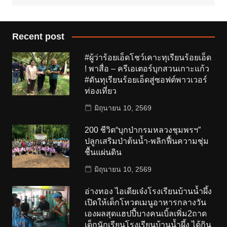
Recent post
#ผู้ว่าร้อยเอ็ดโชว์เคาะทุเรียนร้อยเอ็ด
! พาสื่อ – ครีเอเตอร์บุกสวนเกาะแก้ว
#ดันทุเรียนร้อยเอ็ดสู่ซอฟต์พาวเวอร์
ท่องเที่ยว
มิถุนายน 10, 2569
200 ชีวิต“บุกป่ากรมหลวงชุมพรฯ”
ปลูกเสริมป่าต้นน้ำ-พลิกฟื้นความชุ่ม
ชื้นแผ่นดิน
มิถุนายน 10, 2569
อ่างทอง ไอเดียเจ๋งโรงเรียนบ้านน้ำผึ้ง
เปิดให้เด็กโหวตเมนูอาหารกลางวัน
เองผลสุดแฮปปี้บางคนเบิ้ลเพิ่ม2ถาด
เด็กนักเรียนโรงเรียนบ้านน้ำผึ้ง ได้กิน