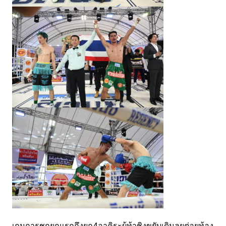
เกมการชกยกแรกถึงยก4อาคิระผู้ท้าชิงขยับเดินลุยต่อยท้อง