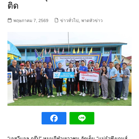
ติด
พฤษภาคม 7, 2569
ข่าวทั่วไป
,
พาดหัวข่าว
“เอสวีแอล กรุ๊ป” หนุนกีฬาเยาวชน จัดเต็ม “แม่รำพึงเกมส์