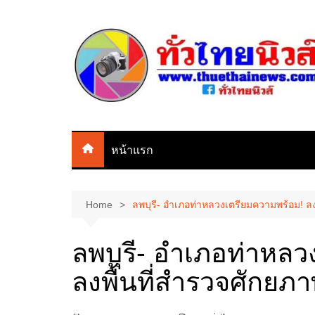
Skip
to
content
หน้าแรก
Home
ลพบุรี- อำเภอท่าหลวงเตรียมความพร้อม! ลง
ลพบุรี- อำเภอท่าหล
ลงพื้นที่สำรวจศักยภ