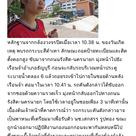
หลักฐานจากกล้องวงจรปิดเมื่อเวลา 10.38 น. ของวันเกิด
เหตุ พบรถกระบะสีดำเทา ลักษณะถอดป้ายทะเบียนและติด
ตั้งคอกสูง ขับมาจากถนนรังสิต-นครนายก มุ่งหน้าไปยัง
เรือนจำอำเภอธัญบุรี ก่อนจะกลับรถบริเวณหน้าประตู
ระบายน้ำคลอง 6 แล้วถอยรถเข้าไปภายในซอยด้านหลัง
เรือนจำ ต่อมาในเวลา 10.41 น. รถคันดังกล่าวได้ขับออก
จากซอยด้วยความรวดเร็ว มุ่งหน้ากลับออกไปทางถนน
รังสิต-นครนายก โดยใช้เวลาอยู่ในซอยเพียง 3 นาทีเท่านั้น
เบื้องต้นเจ้าหน้าที่คาดการณ์ว่า รถกระบะคันดังกล่าวอาจ
เป็นพาหนะที่เตรียมมาเพื่อรับตัว นช.เสกสรร รูปทอง ขณะ
ถูกนำออกมาปฏิบัติงานกองนอกก่อนจะพากันหลบหนีไป
ซึ่งขณะนี้เจ้าหน้าที่ตำรวจและหน่วยงานที่เกี่ยวข้องกำลัง