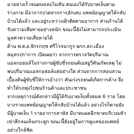
มาอย่างเร็วจนตนหลบไม่ทัน ตนเองได้รับบาดเจ็บตาม
ร่างกาย มีอาการปวดจากการอักเสบ แพทย์อนุญาตให้กลับ
บ้านได้แล้ว และอยู่ระหว่างเฝ้าติดตามอาการ ส่วนร้านได้
รับความเสียหายอย่างหนัก ขณะนี้ยังไม่สามารถประเมิน
มูลค่าความเสียหายได้
ด้าน พ.ต.อ.จักรกฤช ศรีโรจนากูร ผกก.สภ.เมือง
สมุทรปราการ เปิดเผยว่า จากการตรวจวัดปริมาณ
แอลกอฮอล์ในร่างกายผู้ขับขี่รถยนต์เอสยูวีคันเกิดเหตุ ไม่
พบปริมาณแอลกอฮอล์แต่อย่างใด ส่วนจากการสอบสวน
เบื้องต้นผู้ขับขี่ให้การอ้างว่า คันเร่งรถยนต์เกิดการค้าง จึง
ทำให้รถพุ่งไปชนร้านค้าและประชาชน
จากเหตุการณ์ดังกล่าวมีผู้ได้รับบาดเจ็บทั้งหมด 6 ราย โดย
บางรายแพทย์อนุญาตให้กลับบ้านได้แล้ว อย่างไรก็ตามยัง
มีผู้บาดเจ็บ 1 รายอาการสาหัส มีบาดแผลฉีกขาดบริเวณหัว
เข่าลึกจนเห็นกระดูก ขณะนี้ยังอยู่ในการดูแลของแพทย์
อย่างใกล้ชิด