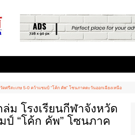
หวัดศรีสะเกษ 5-0 คว้าแชมป์ “โค้ก คัพ” โซนภาคตะวันออกเฉียงเหนือ
ล่ม โรงเรียนกีฬาจังหวัด
มป์ “โค้ก คัพ” โซนภาค