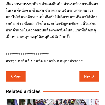
เกิดจากรถบรรทุกตีวงเข้าคลังสินค้า ส่วนรถจักรยานปั่นมา
ในเลนที่หนึ่งจากซ้ายสุด ซึ่คาดว่าคนขับรถบรรทุกอาจะ
มองไม่เห็นรถจักรยานปั่นจึงทำให้เฉี่ยวชนจนติดคาใต้ท้อง
รถดังกล่าว ซึ่งอย่างไรก็ตามจะได้เชิญคนขับรายนี้ไปสอบ
ปากคำและไปตรวจสอบกล้องวงจรปิดในละแวกที่เกิดเหตุ
เพื่อหาสาเหตุของอุบัติเหตุที่แน่ชัดอีกครั้ง
***********************
ศราวุธ คงสินธ์ / ธนวัต นาคขำ จ.สมุทรปราการ
แนะแนว
Prev
Next
เรื่อง
Related articles