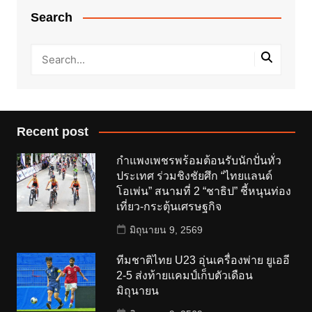
Search
Recent post
กำแพงเพชรพร้อมต้อนรับนักปั่นทั่ว
ประเทศ ร่วมชิงชัยศึก “ไทยแลนด์
โอเพ่น” สนามที่ 2 “ชาธิป” ชี้หนุนท่อง
เที่ยว-กระตุ้นเศรษฐกิจ
มิถุนายน 9, 2569
ทีมชาติไทย U23 อุ่นเครื่องพ่าย ยูเออี
2-5 ส่งท้ายแคมป์เก็บตัวเดือน
มิถุนายน