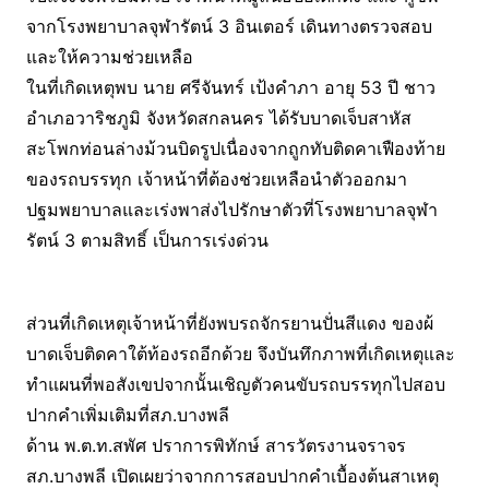
จากโรงพยาบาลจุฬารัตน์ 3 อินเตอร์ เดินทางตรวจสอบ
และให้ความช่วยเหลือ
ในที่เกิดเหตุพบ นาย ศรีจันทร์ เป้งคำภา อายุ 53 ปี ชาว
อำเภอวาริชภูมิ จังหวัดสกลนคร ได้รับบาดเจ็บสาหัส
สะโพกท่อนล่างม้วนบิดรูปเนื่องจากถูกทับติดคาเฟืองท้าย
ของรถบรรทุก เจ้าหน้าที่ต้องช่วยเหลือนำตัวออกมา
ปฐมพยาบาลและเร่งพาส่งไปรักษาตัวที่โรงพยาบาลจุฬา
รัตน์ 3 ตามสิทธิ์ เป็นการเร่งด่วน
ส่วนที่เกิดเหตุเจ้าหน้าที่ยังพบรถจักรยานปั่นสีแดง ของผ้
บาดเจ็บติดคาใต้ท้องรถอีกด้วย จึงบันทึกภาพที่เกิดเหตุและ
ทำแผนที่พอสังเขปจากนั้นเชิญตัวคนขับรถบรรทุกไปสอบ
ปากคำเพิ่มเติมที่สภ.บางพลี
ด้าน พ.ต.ท.สพัศ ปราการพิทักษ์ สารวัตรงานจราจร
สภ.บางพลี เปิดเผยว่าจากการสอบปากคำเบื้องต้นสาเหตุ