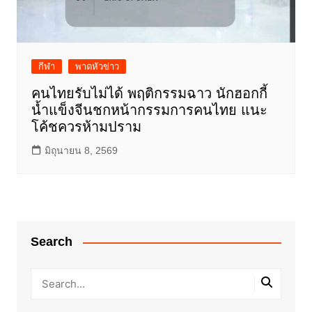
กีฬา
พาดหัวข่าว
คนไทยรับไม่ได้ พฤติกรรมฉาว นักฮอกกี้
น้ำแข็งจีนชกหน้ากรรมการคนไทย แนะ
โค้ชควรห้ามปราม
มิถุนายน 8, 2569
Search