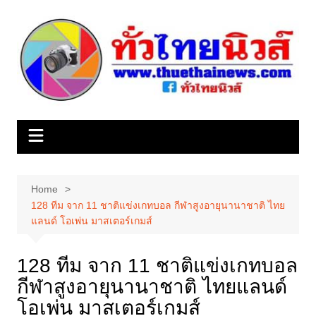
Skip
to
content
Home
128 ทีม จาก 11 ชาติแข่งเกทบอล กีฬาสูงอายุนานาชาติ ไทย
แลนด์ โอเพ่น มาสเตอร์เกมส์
128 ทีม จาก 11 ชาติแข่งเกทบอล
กีฬาสูงอายุนานาชาติ ไทยแลนด์
โอเพ่น มาสเตอร์เกมส์