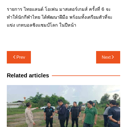
รายการ ไทยแลนด์ โอเพ่น มาสเตอร์เกมส์ ครั้งที่ 6 จะ
ทำให้นักกีฬาไทย ได้พัฒนาฝีมือ พร้อมทั้งเตรียมตัวที่จะ
แข่ง เกทบอลชิงแชมป์โลก ในปีหน้า
แนะแนว
Prev
Next
เรื่อง
Related articles