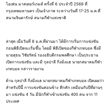
โอเพ่น มาสเตอร์เกมส์ ครั้งที่ 6 ประจำปี 2569 ที่
กรุงเทพมหานคร เป็นเจ้าภาพ ระหว่างวันที่ 17-25 ม.ค.ที่
สนามจินดารักษ์ สนามกีฬาแห่งชาติ
ล่าสุด เมื่อวันที่ 8 ม.ค.ที่ผ่านมา ได้มีการเริ่มการแข่งขัน
ก่อนพิธีเปิดจะเริ่มขึ้น โดยมี พิธีเปิดของกีฬาเกทบอล ซึ่งมี
นายสุธน วิชัยรัตน์ รองอธิบดีกรมพลศึกษา เป็นประธาน
เปิดการแข่งขัน และมี กุลปาลี กิ่งมิ่งแฮ นายกสมาคมกีฬา
เกทบอล กล่าวรายงาน
ด้าน กุลปาลี กิ่งมิ่งแฮ นายกสมาคมกีฬาเกทบอล เปิดเผยว่า
สำหรับปีนี้ การแข่งขันค่อนข้าง คึกคัก เหมือนกับปีที่ผ่านๆ
มา แข่งขัน 4 วัน มีนักกีฬาเข้าแข่งขัน 400 คน จาก 11
ประเทศ