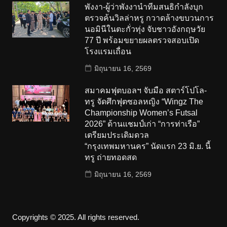
พังงา-ผู้ว่าพังงานำทีมสนธิกำลังบุก
ตรวจค้นวิลล่าหรู กวาดล้างขบวนการ
นอมินีในตะกั่วทุ่ง จับชาวอังกฤษวัย
77 ปี พร้อมขยายผลตรวจสอบเปิด
โรงแรมเถื่อน
มิถุนายน 16, 2569
สมาคมฟุตบอลฯ จับมือ สตาร์โปโล-
ทรู จัดศึกฟุตซอลหญิง “Wingz The
Championship Women’s Futsal
2026” ด้านแชมป์เก่า “การท่าเรือ”
เตรียมประเดิมดวล
“กรุงเทพมหานคร” นัดแรก 23 มิ.ย. นี้
ทรู ถ่ายทอดสด
มิถุนายน 16, 2569
Copyrights © 2025. All rights reserved.