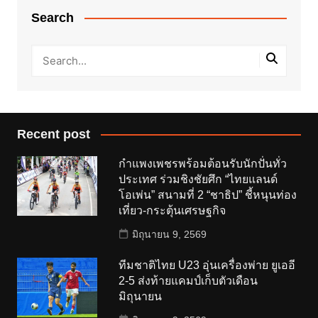
Search
Recent post
กำแพงเพชรพร้อมต้อนรับนักปั่นทั่ว
ประเทศ ร่วมชิงชัยศึก “ไทยแลนด์
โอเพ่น” สนามที่ 2 “ชาธิป” ชี้หนุนท่อง
เที่ยว-กระตุ้นเศรษฐกิจ
มิถุนายน 9, 2569
ทีมชาติไทย U23 อุ่นเครื่องพ่าย ยูเออี
2-5 ส่งท้ายแคมป์เก็บตัวเดือน
มิถุนายน