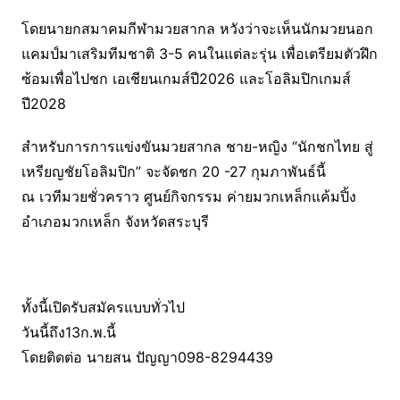
โดยนายกสมาคมกีฬามวยสากล หวังว่าจะเห็นนักมวยนอก
แคมป์มาเสริมทีมชาติ 3-5 คนในแต่ละรุ่น เพื่อเตรียมตัวฝึก
ซ้อมเพื่อไปชก เอเชียนเกมส์ปี2026 และโอลิมปิกเกมส์
ปี2028
สำหรับการการแข่งขันมวยสากล ชาย-หญิง “นักชกไทย สู่
เหรียญชัยโอลิมปิก” จะจัดชก 20 -27 กุมภาพันธ์นี้
ณ เวทีมวยชั่วคราว ศูนย์กิจกรรม ค่ายมวกเหล็กแค้มปิ้ง
อำเภอมวกเหล็ก จังหวัดสระบุรี
ทั้งนี้เปิดรับสมัครแบบทั่วไป
วันนี้ถึง13ก.พ.นี้
โดยติดต่อ นายสน ปัญญา098-8294439