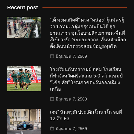
Recent post
“เต้ มงคลกิตติ์” ควง “หน่อง” ผู้สมัครผู้
ว่าฯ กทม. กลุ่มกรุงเทพบินได้ ลุย
ยานนาวา ชูนโยบายลีกเยาวชน-พื้นที่
สีเขียว ซัด ‘ระบอบอากง’ ลั่นหลังเลือก
ตั้งเดินหน้าตรวจสอบข้อมูลทุจริต
มิถุนายน 7, 2569
โรงเรียนกันทรารมย์ ถล่ม โรงเรียน
กีฬาจังหวัดศรีสะเกษ 5-0 คว้าแชมป์
“โค้ก คัพ” โซนภาคตะวันออกเฉียง
เหนือ
มิถุนายน 7, 2569
เจม” นันทวุฒิ ประเดิมโมนาโก จบที่
12 ศึก F3
มิถุนายน 7, 2569