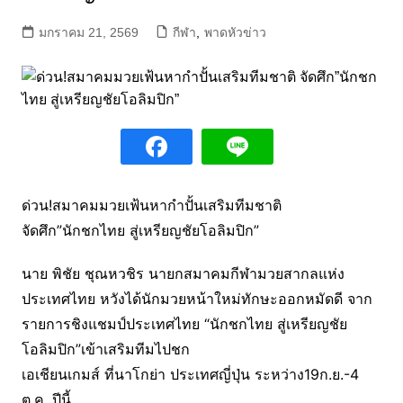
มกราคม 21, 2569
กีฬา
,
พาดหัวข่าว
ด่วน!สมาคมมวยเฟ้นหากำปั้นเสริมทีมชาติ
จัดศึก”นักชกไทย สู่เหรียญชัยโอลิมปิก”
นาย พิชัย ชุณหวชิร นายกสมาคมกีฬามวยสากลแห่ง
ประเทศไทย หวังได้นักมวยหน้าใหม่ทักษะออกหมัดดี จาก
รายการชิงแชมป์ประเทศไทย “นักชกไทย สู่เหรียญชัย
โอลิมปิก”เข้าเสริมทีมไปชก
เอเชียนเกมส์ ที่นาโกย่า ประเทศญี่ปุ่น ระหว่าง19ก.ย.-4
ต.ค. ปีนี้