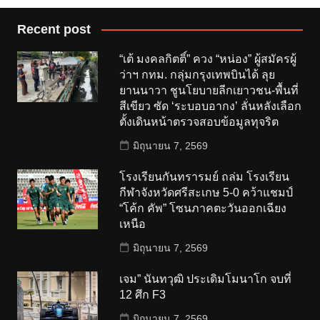
Recent post
“เต้ มงคลกิตติ์” ควง “หน่อง” ผู้สมัครผู้
ว่าฯ กทม. กลุ่มกรุงเทพบินได้ ลุย
ยานนาวา ชูนโยบายลีกเยาวชน-พื้นที่
สีเขียว ซัด ‘ระบอบอากง’ ลั่นหลังเลือก
ตั้งเดินหน้าตรวจสอบข้อมูลทุจริต
มิถุนายน 7, 2569
โรงเรียนกันทรารมย์ ถล่ม โรงเรียน
กีฬาจังหวัดศรีสะเกษ 5-0 คว้าแชมป์
“โค้ก คัพ” โซนภาคตะวันออกเฉียง
เหนือ
มิถุนายน 7, 2569
เจม” นันทวุฒิ ประเดิมโมนาโก จบที่
12 ศึก F3
มิถุนายน 7, 2569