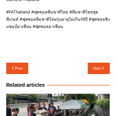
#FAThailand #ฟุตซอลทีมชาติไทย #ทีมชาติไทยชุด
ซีเกมส์ #ฟุตซอลทีมชาติไทยรุ่นอายุไม่เกิน19ปี #ฟุตซอลชิง
แชมป์อาเซียน #ฟุตซอลอาเซียน
แนะแนว
Prev
Next
เรื่อง
Related articles