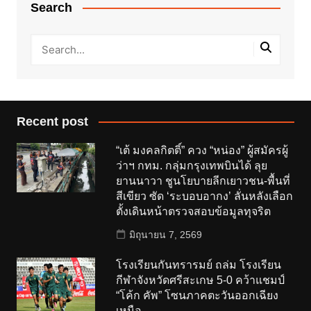
Search
Recent post
“เต้ มงคลกิตติ์” ควง “หน่อง” ผู้สมัครผู้
ว่าฯ กทม. กลุ่มกรุงเทพบินได้ ลุย
ยานนาวา ชูนโยบายลีกเยาวชน-พื้นที่
สีเขียว ซัด ‘ระบอบอากง’ ลั่นหลังเลือก
ตั้งเดินหน้าตรวจสอบข้อมูลทุจริต
มิถุนายน 7, 2569
โรงเรียนกันทรารมย์ ถล่ม โรงเรียน
กีฬาจังหวัดศรีสะเกษ 5-0 คว้าแชมป์
“โค้ก คัพ” โซนภาคตะวันออกเฉียง
เหนือ