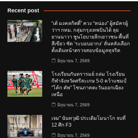
Recent post
“เต้ มงคลกิตติ์” ควง “หน่อง” ผู้สมัครผู้
ว่าฯ กทม. กลุ่มกรุงเทพบินได้ ลุย
ยานนาวา ชูนโยบายลีกเยาวชน-พื้นที่
สีเขียว ซัด ‘ระบอบอากง’ ลั่นหลังเลือก
ตั้งเดินหน้าตรวจสอบข้อมูลทุจริต
มิถุนายน 7, 2569
โรงเรียนกันทรารมย์ ถล่ม โรงเรียน
กีฬาจังหวัดศรีสะเกษ 5-0 คว้าแชมป์
“โค้ก คัพ” โซนภาคตะวันออกเฉียง
เหนือ
มิถุนายน 7, 2569
เจม” นันทวุฒิ ประเดิมโมนาโก จบที่
12 ศึก F3
มิถุนายน 7, 2569