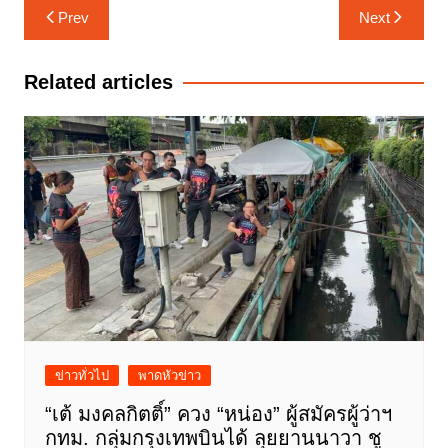
แนะแนว
Prev
Next
เรื่อง
Related articles
ข่าวทั่วไป
พาดหัวข่าว
“เต้ มงคลกิตติ์” ควง “หน่อง” ผู้สมัครผู้ว่าฯ
กทม. กลุ่มกรุงเทพบินได้ ลุยยานนาวา ชู