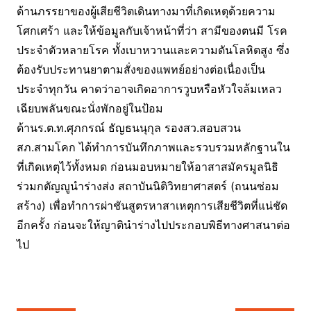
ด้านภรรยาของผู้เสียชีวิตเดินทางมาที่เกิดเหตุด้วยความ
โศกเศร้า และให้ข้อมูลกับเจ้าหน้าที่ว่า สามีของตนมี โรค
ประจำตัวหลายโรค ทั้งเบาหวานและความดันโลหิตสูง ซึ่ง
ต้องรับประทานยาตามสั่งของแพทย์อย่างต่อเนื่องเป็น
ประจำทุกวัน คาดว่าอาจเกิดอาการวูบหรือหัวใจล้มเหลว
เฉียบพลันขณะนั่งพักอยู่ในป้อม
ด้านร.ต.ท.ศุภกรณ์ ธัญธนนุกุล รองสว.สอบสวน
สภ.สามโคก ได้ทำการบันทึกภาพและรวบรวมหลักฐานใน
ที่เกิดเหตุไว้ทั้งหมด ก่อนมอบหมายให้อาสาสมัครมูลนิธิ
ร่วมกตัญญูนำร่างส่ง สถาบันนิติวิทยาศาสตร์ (ถนนซ่อม
สร้าง) เพื่อทำการผ่าชันสูตรหาสาเหตุการเสียชีวิตที่แน่ชัด
อีกครั้ง ก่อนจะให้ญาตินำร่างไปประกอบพิธีทางศาสนาต่อ
ไป