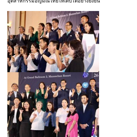
อุตสาหกรรมอัญมณีไทยให้เติบโตอย่างยั่งยืน