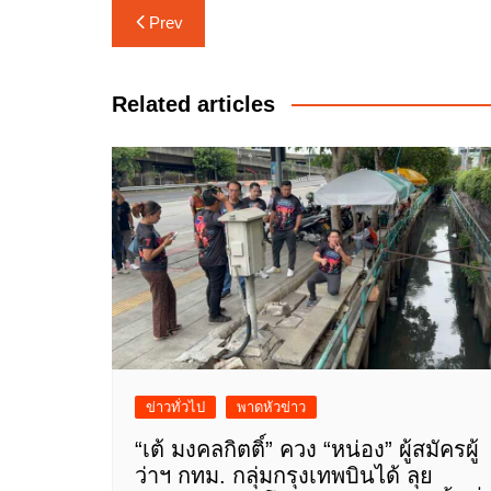
แนะแนว
Prev
เรื่อง
Related articles
ข่าวทั่วไป
พาดหัวข่าว
“เต้ มงคลกิตติ์” ควง “หน่อง” ผู้สมัครผู้
ว่าฯ กทม. กลุ่มกรุงเทพบินได้ ลุย