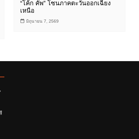
“โค้ก คัพ” โซนภาคตะวันออกเฉียง
เหนือ
มิถุนายน 7, 2569
”
ี