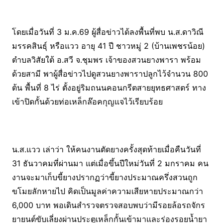
โดยเมื่อวันที่ 3 ม.ค.69 ผู้สื่อข่าวได้ลงพื้นที่พบ น.ส.ดาวิณี
มรรคสินธุ์ หรือแวว อายุ 41 ปี ชาวหมู่ 2 (บ้านเพชรน้อย)
ตำบลวิสัยใต้ อ.สวี จ.ชุมพร เจ้าของสวนยางพารา พร้อม
ด้วยสามี พาผู้สื่อข่าวไปดูสวนยางพาราปลูกไว้จำนวน 800
ต้น พื้นที่ 8 ไร่ ตั้งอยู่ริมถนนคอนกรีตสายยุทธศาสตร์ ทาง
เข้าปิดกั้นด้วยท่อเหล็กล๊อคกุญแจไว้เรียบร้อย
น.ส.แวว เล่าว่า ให้คนงานตัดยางครั้งสุดท้ายเมื่อคืนวันที่
31 ธันวาคมที่ผ่านมา แต่เมื่อขึ้นปีใหม่วันที่ 2 มกราคม คน
งานจะมาเก็บขี้ยางปรากฏว่าขี้ยางประมาณครึ่งสวนถูก
ขโมยลักหายไป คิดเป็นมูลค่าความเสียหายประมาณกว่า
6,000 บาท พอเดินสำรวจตรวจสอบพบว่ามีรอยล้อรถจักร
ยายนต์ขับเลี่ยงผ่านประตูเหล็กกั้นเข้ามาและร่องรอยน้ำยา