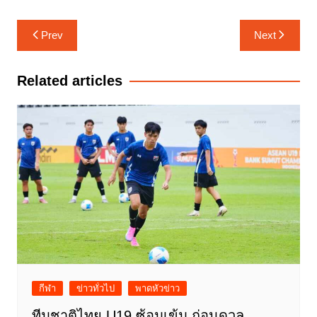
แนะแนว
Prev
Next
เรื่อง
Related articles
กีฬา
ข่าวทั่วไป
พาดหัวข่าว
ทีมชาติไทย U19 ซ้อมเข้ม ก่อนดวล