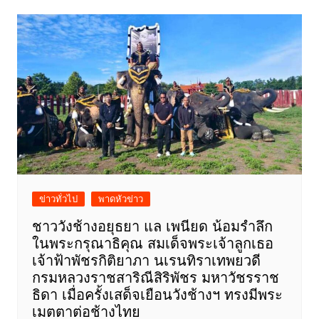
ข่าวทั่วไป
พาดหัวข่าว
ชาววังช้างอยุธยา แล เพนียด น้อมรำลึก
ในพระกรุณาธิคุณ สมเด็จพระเจ้าลูกเธอ
เจ้าฟ้าพัชรกิติยาภา นเรนทิราเทพยวดี
กรมหลวงราชสาริณีสิริพัชร มหาวัชรราช
ธิดา เมื่อครั้งเสด็จเยือนวังช้างฯ ทรงมีพระ
เมตตาต่อช้างไทย