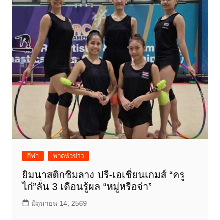
กีฬา
พาดหัวข่าว
ยิมนาสติกชิมลาง ปรี-เอเชี่ยนเกมส์ “ครู
ไก่”ลั่น 3 เดือนรู้ผล “หมู่หรือจ่า”
มิถุนายน 14, 2569