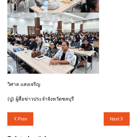
วิศาล แสงเจริญ
(ปู) ผู้สื่อข่าวประจำจังหวัดชลบุรี
แนะแนว
Prev
Next
เรื่อง