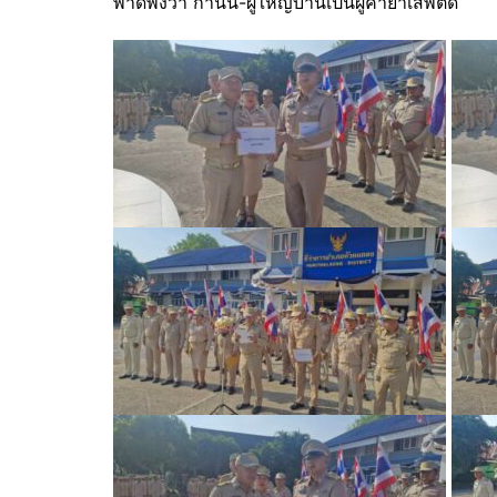
พาดพิงว่า กำนัน-ผู้ใหญ่บ้านเป็นผู้ค้ายาเสพติด