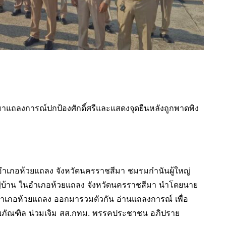
าแถลงการณ์ปกป้องศักดิ์ศรีและแสดงจุดยืนหลังถูกพาดพิง
รอำเภอห้วยแถลง จังหวัดนครราชสีมา ชมรมกำนันผู้ใหญ่
หญ่บ้าน ในอำเภอห้วยแถลง จังหวัดนครราชสีมา นำโดยนาย
อำเภอห้วยแถลง ออกมารวมตัวกัน อ่านแถลงการณ์ เพื่อ
ายภัณฑิล น่วมเจิม สส.กทม. พรรคประชาชน อภิปราย