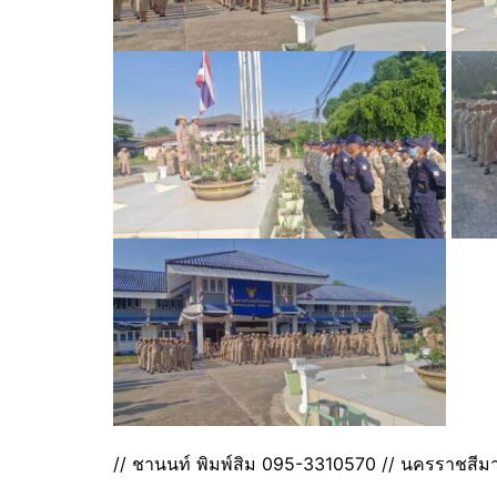
// ชานนท์ พิมพ์สิม 095-3310570 // นครราชสีมา