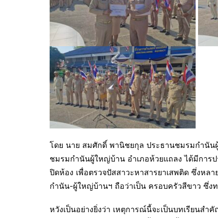
โดย นาย สมศักดิ์ พานิชยกุล ประธานชมรมกำนันผู้
ชมรมกำนันผู้ใหญ่บ้าน อำเภอห้วยแถลง ได้มีการป
ปิดห้อง เพื่อตรวจปัสสาวะหาสารยาเสพติด ซึ่งหลา
กำนัน-ผู้ใหญ่บ้านฯ ถือว่าเป็น ครอบครัวสีขาว ซึ่
หวังเป็นอย่างยิ่งว่า เหตุการณ์นี้จะเป็นบทเรียนสำ