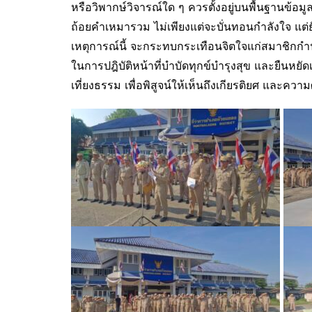
หรือวิพากษ์วิจารณ์ใด ๆ ควรตั้งอยู่บนพื้นฐานข้อมูลที่
ถ้อยคำเหมารวม ไม่เพียงแต่จะบั่นทอนกำลังใจ แต่
เหตุการณ์นี้ จะกระทบกระเทือนจิตใจแก่สมาชิกกำนั
ในการปฎิบัติหน้าที่บำบัดทุกข์บำรุงสุข และยืนหยัด
เที่ยงธรรม เพื่อพิสูจน์ให้เห็นถึงเกียรติยศ และค